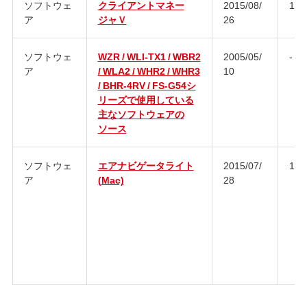
ソフトウェ
クライアントマネー
2015/08/
1.5.
ア
ジャＶ
26
ソフトウェ
WZR / WLI-TX1 / WBR2
2005/05/
-
ア
/ WLA2 / WHR2 / WHR3
10
/ BHR-4RV / FS-G54シ
リーズで使用している
主なソフトウェアの
ソース
ソフトウェ
エアナビゲータライト
2015/07/
13.
ア
(Mac)
28