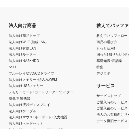
法人向け商品
教えてバッファ
法人向け商品トップ
教えてバッファロー
法人向けWi-Fi(無線LAN)
商品の選び方
法人向け有線LAN
もっと活用！
法人向けルーター
困った！知りたい！そ
法人向けNAS・HDD
基礎知識・用語集
SSD
特集
ブルーレイ/DVD/CDドライブ
デジラボ
法人向けメモリー・組込み/OEM
サービス
法人向けUSBメモリー
メモリーカード・カードリーダー/ライター
サービストップ
映像/音響機器
ご購入時のサービス
法人向け液晶ディスプレイ
ご購入後のサービス
法人向けケーブル
法人のお客様向けサ
法人向けマウス・キーボード・入力機器
データ復旧サービス
法人向けヘッドセット