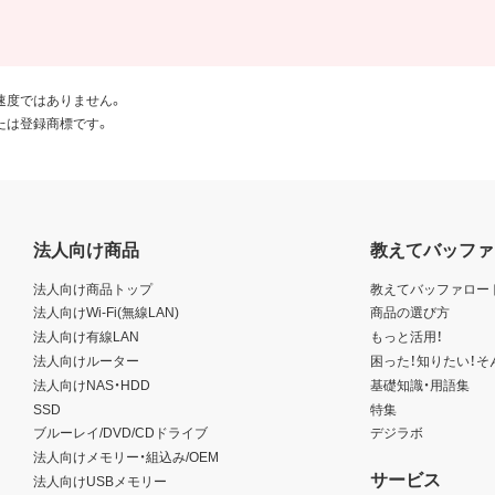
速度ではありません。
たは登録商標です。
法人向け商品
教えてバッファ
法人向け商品トップ
教えてバッファロー
法人向けWi-Fi(無線LAN)
商品の選び方
法人向け有線LAN
もっと活用！
法人向けルーター
困った！知りたい！そ
法人向けNAS・HDD
基礎知識・用語集
SSD
特集
ブルーレイ/DVD/CDドライブ
デジラボ
法人向けメモリー・組込み/OEM
サービス
法人向けUSBメモリー