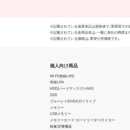
※記載されている速度表記は規格値で、実環境での
※記載されている各商品名は、一般に各社の商標ま
※記載されている価格は、希望小売価格です。
個人向け商品
Wi-Fi(無線LAN)
有線LAN
HDD(ハードディスク)・NAS
SSD
ブルーレイ/DVD/CDドライブ
メモリー
USBメモリー
メモリーカード・カードリーダー/ライター
映像/音響機器