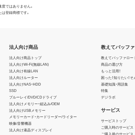
速度ではありません。
たは登録商標です。
法人向け商品
教えてバッファ
法人向け商品トップ
教えてバッファロー
法人向けWi-Fi(無線LAN)
商品の選び方
法人向け有線LAN
もっと活用！
法人向けルーター
困った！知りたい！そ
法人向けNAS・HDD
基礎知識・用語集
SSD
特集
ブルーレイ/DVD/CDドライブ
デジラボ
法人向けメモリー・組込み/OEM
サービス
法人向けUSBメモリー
メモリーカード・カードリーダー/ライター
サービストップ
映像/音響機器
ご購入時のサービス
法人向け液晶ディスプレイ
ご購入後のサービス