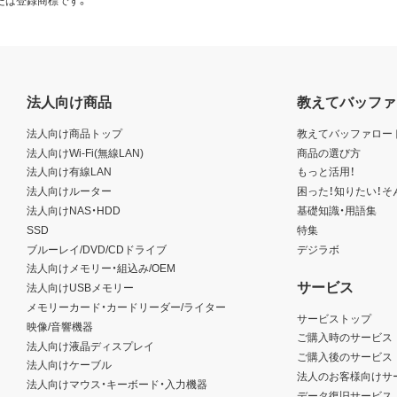
法人向け商品
教えてバッファ
法人向け商品トップ
教えてバッファロー
法人向けWi-Fi(無線LAN)
商品の選び方
法人向け有線LAN
もっと活用！
法人向けルーター
困った！知りたい！そ
法人向けNAS・HDD
基礎知識・用語集
SSD
特集
ブルーレイ/DVD/CDドライブ
デジラボ
法人向けメモリー・組込み/OEM
サービス
法人向けUSBメモリー
メモリーカード・カードリーダー/ライター
サービストップ
映像/音響機器
ご購入時のサービス
法人向け液晶ディスプレイ
ご購入後のサービス
法人向けケーブル
法人のお客様向けサ
法人向けマウス・キーボード・入力機器
データ復旧サービス