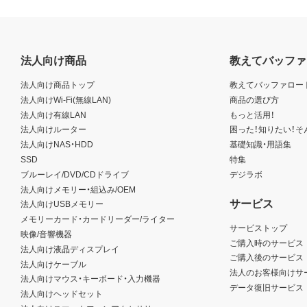
法人向け商品
教えてバッファ
法人向け商品トップ
教えてバッファロー
法人向けWi-Fi(無線LAN)
商品の選び方
法人向け有線LAN
もっと活用！
法人向けルーター
困った！知りたい！そ
法人向けNAS・HDD
基礎知識・用語集
SSD
特集
ブルーレイ/DVD/CDドライブ
デジラボ
法人向けメモリー・組込み/OEM
サービス
法人向けUSBメモリー
メモリーカード・カードリーダー/ライター
サービストップ
映像/音響機器
ご購入時のサービス
法人向け液晶ディスプレイ
ご購入後のサービス
法人向けケーブル
法人のお客様向けサ
法人向けマウス・キーボード・入力機器
データ復旧サービス
法人向けヘッドセット