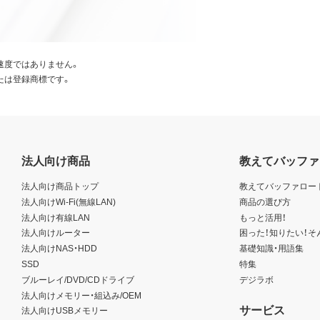
速度ではありません。
たは登録商標です。
法人向け商品
教えてバッファ
法人向け商品トップ
教えてバッファロー
法人向けWi-Fi(無線LAN)
商品の選び方
法人向け有線LAN
もっと活用！
法人向けルーター
困った！知りたい！そ
法人向けNAS・HDD
基礎知識・用語集
SSD
特集
ブルーレイ/DVD/CDドライブ
デジラボ
法人向けメモリー・組込み/OEM
サービス
法人向けUSBメモリー