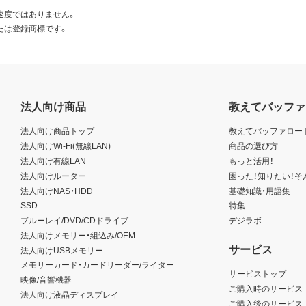
速度ではありません。
たは登録商標です。
法人向け商品
教えてバッファ
法人向け商品トップ
教えてバッファロー
法人向けWi-Fi(無線LAN)
商品の選び方
法人向け有線LAN
もっと活用！
法人向けルーター
困った！知りたい！そ
法人向けNAS・HDD
基礎知識・用語集
SSD
特集
ブルーレイ/DVD/CDドライブ
デジラボ
法人向けメモリー・組込み/OEM
サービス
法人向けUSBメモリー
メモリーカード・カードリーダー/ライター
サービストップ
映像/音響機器
ご購入時のサービス
法人向け液晶ディスプレイ
ご購入後のサービス