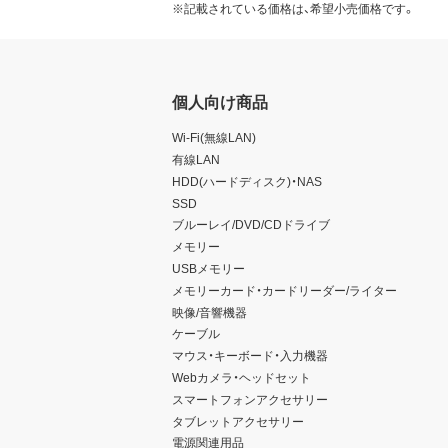
※記載されている価格は、希望小売価格です。
個人向け商品
Wi-Fi(無線LAN)
有線LAN
HDD(ハードディスク)・NAS
SSD
ブルーレイ/DVD/CDドライブ
メモリー
USBメモリー
メモリーカード・カードリーダー/ライター
映像/音響機器
ケーブル
マウス・キーボード・入力機器
Webカメラ・ヘッドセット
スマートフォンアクセサリー
タブレットアクセサリー
電源関連用品