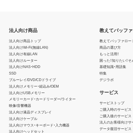
法人向け商品
教えてバッファ
法人向け商品トップ
教えてバッファロー
法人向けWi-Fi(無線LAN)
商品の選び方
法人向け有線LAN
もっと活用！
法人向けルーター
困った！知りたい！そ
法人向けNAS・HDD
基礎知識・用語集
SSD
特集
ブルーレイ/DVD/CDドライブ
デジラボ
法人向けメモリー・組込み/OEM
サービス
法人向けUSBメモリー
メモリーカード・カードリーダー/ライター
サービストップ
映像/音響機器
ご購入時のサービス
法人向け液晶ディスプレイ
ご購入後のサービス
法人向けケーブル
法人のお客様向けサ
法人向けマウス・キーボード・入力機器
データ復旧サービス
法人向けヘッドセット