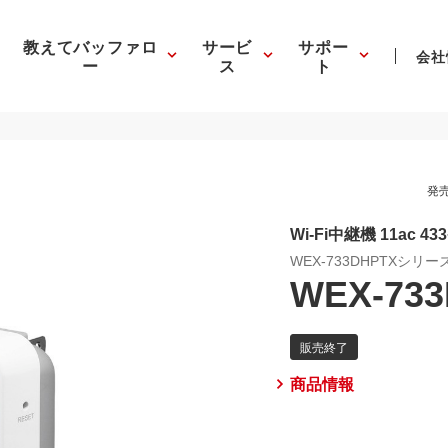
教えてバッファロ
サービ
サポー
会社
ー
ス
ト
発売
Wi-Fi中継機 11ac 433+
WEX-733DHPTXシリー
WEX-73
商品情報