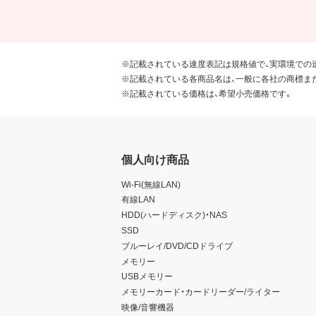
※記載されている速度表記は規格値で、実環境での
※記載されている各商品名は、一般に各社の商標ま
※記載されている価格は、希望小売価格です。
個人向け商品
Wi-Fi(無線LAN)
有線LAN
HDD(ハードディスク)・NAS
SSD
ブルーレイ/DVD/CDドライブ
メモリー
USBメモリー
メモリーカード・カードリーダー/ライター
映像/音響機器