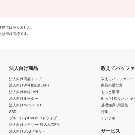
速度ではありません。
たは登録商標です。
法人向け商品
教えてバッファ
法人向け商品トップ
教えてバッファロー
法人向けWi-Fi(無線LAN)
商品の選び方
法人向け有線LAN
もっと活用！
法人向けルーター
困った！知りたい！そ
法人向けNAS・HDD
基礎知識・用語集
SSD
特集
ブルーレイ/DVD/CDドライブ
デジラボ
法人向けメモリー・組込み/OEM
サービス
法人向けUSBメモリー