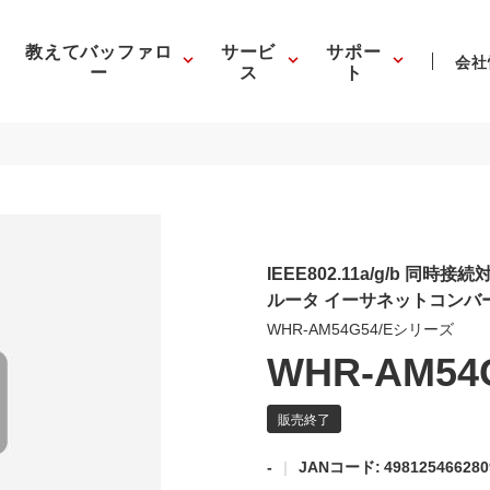
教えてバッファロ
サービ
サポー
会社
ー
ス
ト
IEEE802.11a/g/b 同時接続対
ルータ イーサネットコンバ
WHR-AM54G54/Eシリーズ
WHR-AM54
-
JANコード: 498125466280