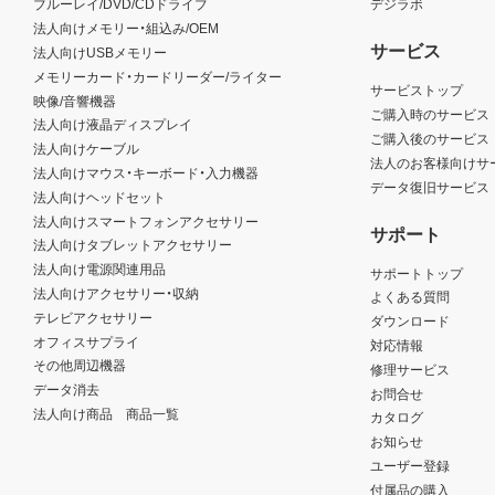
ブルーレイ/DVD/CDドライブ
デジラボ
法人向けメモリー・組込み/OEM
サービス
法人向けUSBメモリー
メモリーカード・カードリーダー/ライター
サービストップ
映像/音響機器
ご購入時のサービス
法人向け液晶ディスプレイ
ご購入後のサービス
法人向けケーブル
法人のお客様向けサ
法人向けマウス・キーボード・入力機器
データ復旧サービス
法人向けヘッドセット
法人向けスマートフォンアクセサリー
サポート
法人向けタブレットアクセサリー
法人向け電源関連用品
サポートトップ
法人向けアクセサリー・収納
よくある質問
テレビアクセサリー
ダウンロード
オフィスサプライ
対応情報
その他周辺機器
修理サービス
データ消去
お問合せ
法人向け商品 商品一覧
カタログ
お知らせ
ユーザー登録
付属品の購入