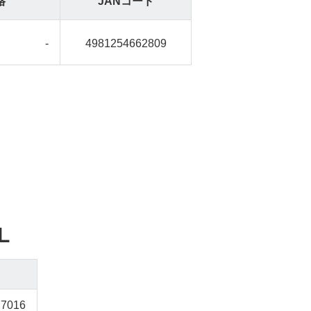
格
JANコード
-
4981254662809
L
77016