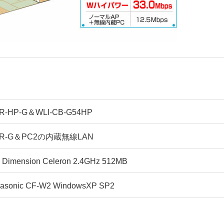
R-HP-G＆WLI-CB-G54HP
R-G＆PC2の内蔵無線LAN
l Dimension Celeron 2.4GHz 512MB
asonic CF-W2 WindowsXP SP2