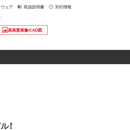
トウェア
取扱説明書
対応情報
入
高画質画像/CAD図
ル！