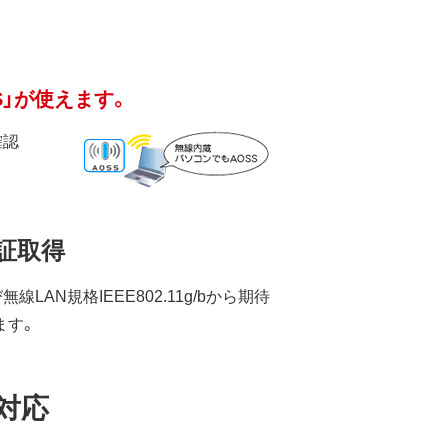
S」が使えます。
確認
」認証取得
無線LAN規格IEEE802.11g/bから期待
ます。
に対応