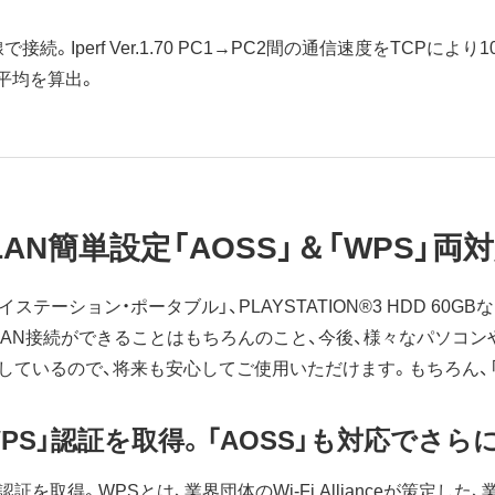
続。Iperf Ver.1.70 PC1→PC2間の通信速度をTCPにより10秒
平均を算出。
LAN簡単設定「AOSS」＆「WPS」
レイステーション・ポータブル」、PLAYSTATION®3 HDD 6
LAN接続ができることはもちろんのこと、今後、様々なパソコ
tup）にも対応しているので、将来も安心してご使用いただけます。もちろん
PS」認証を取得。「AOSS」も対応でさら
 Setup）認証を取得。WPSとは、業界団体のWi-Fi Allianceが