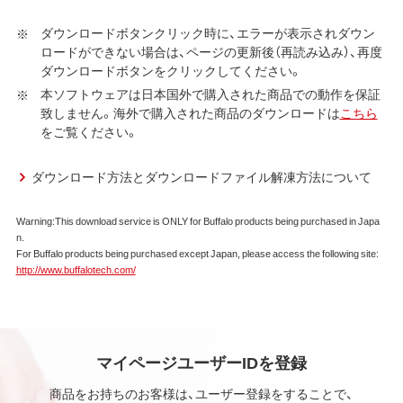
社ダウンロードサービスに提供される、全てのソフトウェ
ダウンロードボタンクリック時に、エラーが表示されダウン
ア（ユーティリティ・ファームウェア・ドライバなど）を含み
ロードができない場合は、ページの更新後（再読み込み）、再度
以下、本ソフトウェアといいます）の使用を許諾いたしま
ダウンロードボタンをクリックしてください。
す。
本ソフトウェアは日本国外で購入された商品での動作を保証
致しません。海外で購入された商品のダウンロードは
こちら
第1条 使用許諾
をご覧ください。
弊社は、本契約に規定する条件で、本ソフトウェアの
使用をお客様に非専属的に許諾します。
ダウンロード方法とダウンロードファイル解凍方法について
第2条 知的所有権
Warning:This download service is ONLY for Buffalo products being purchased in Japa
n.
本ソフトウェアは、著作権法その他の無体財産権に関
For Buffalo products being purchased except Japan, please access the following site:
する法律ならびに条約によって保護されています。
http://www.buffalotech.com/
本ソフトウェアは、本契約に規定される条件のもとで
使用許諾するものであり、販売されるものではなく、
弊社および本ソフトウェアの使用許諾権者は、使用許
諾後も引き続きその知的所有権を保持します。
本ソフトウェアに対する知的所有権に関する表示を
マイページユーザーIDを登録
削除してはならないものとします。
商品をお持ちのお客様は、ユーザー登録をすることで、