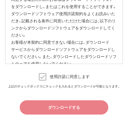
をダウンロードし、またはこれを使用することができます。
ダウンロードソフトウェア使用許諾契約をよくお読みいた
だき、記載される条件に同意いただけた場合には、以下のリ
ンクからダウンロードソフトウェアをダウンロードしてく
ださい。
お客様が本契約に同意できない場合には、ダウンロード
サービスからダウンロードソフトウェアをダウンロードし
ないでください。また、ダウンロードしたダウンロードソフ
トウェアを使用しないでください。
ダウンロードソフトウェア使用許諾契約
使用許諾に同意します
（株）バッファロー（以下、弊社といいます）は、お客様がダウ
上記のチェックボックスにチェックを入れるとダウンロードが可能となります。
ンロードソフトウェア使用許諾契約（以下、本契約といいま
す）に同意し、ご購入いただいた商品（以下、購入商品といい
ます）について弊社が保証契約に基づく修理を実施する際
ダウンロードする
の条件である保証契約約款、およびそれに含まれるソフト
ウェア（以下、添付ソフトウェアといいます）の使用許諾契
約に同意する場合にかぎり、ダウンロードソフトウェア（弊