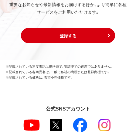
重要なお知らせや最新情報をお届けするほか、より簡単に各種
第3条 使用制限
サービスをご利用いただけます。
本ソフトウェアの用途は、購入商品またはその添付ソ
フトウェアとともに使用することのみとします。
お客様は、本ソフトウェアのソースコードを調べた
り、逆アセンブル、逆コンパイル、リバースエンジニア
登録する
リング、その他の修正を本ソフトウェアに加えること
はできません。
本ソフトウェアの一部または全部を利用した新しい
ソフトウェアの開発もこの規定により禁止されま
す。
※記載されている速度表記は規格値で、実環境での速度ではありません。
※記載されている各商品名は、一般に各社の商標または登録商標です。
※記載されている価格は、希望小売価格です。
第4条 保証
弊社は本ソフトウェアに対していかなる保証も行い
ません。
公式SNSアカウント
第5条 損害賠償
弊社は、データの消失、業務の中断、逸失利益、精神的
損害等を含め、本ソフトウェアの使用または使用不能
に起因する直接的、間接的、特別、偶発的、結果的、そ