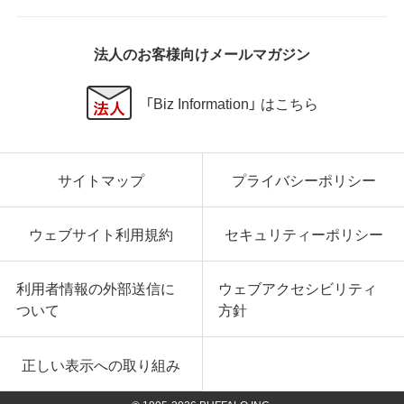
の他いかなる損害にも、一切の責任を負いません。
いかなる場合においても、弊社の責任の上限は、お客
様が購入商品の対価として支払った金額とします。
法人のお客様向けメールマガジン
第6条 輸出規制
「Biz Information」 はこちら
本契約の締結により、お客様は下記事項に同意するも
のとします。
本ソフトウェアが外国為替及び外国貿易法および米
サイトマップ
プライバシーポリシー
国輸出管理関連法規等に基づく輸出規制の対象とな
る可能性があることを認識の上、本ソフトウェアを輸
出または再輸出する場合は、上記の輸出管理関連法規
ウェブサイト利用規約
セキュリティーポリシー
を遵守し、かかる法規の定めるところにより必要な手
続きを行うこと。
お客様が現時点で外国為替及び外国貿易法および米
利用者情報の外部送信に
ウェブアクセシビリティ
国輸出管理関連法規等により本ソフトウェアのダウ
ついて
方針
ンロードについて規制を受けていない者であるこ
と。
本ソフトウェアを現時点で外国為替及び外国貿易法
正しい表示への取り組み
および米国輸出管理関連法規等により禁止されてい
る大量破壊兵器または通常破壊兵器の開発、設計、製