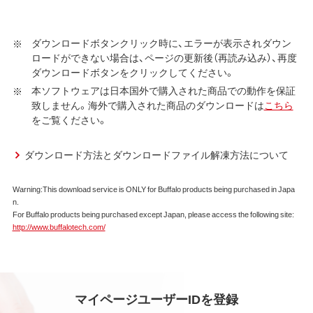
約に同意する場合にかぎり、ダウンロードソフトウェア（弊
社ダウンロードサービスに提供される、全てのソフトウェ
ダウンロードボタンクリック時に、エラーが表示されダウン
ア（ユーティリティ・ファームウェア・ドライバなど）を含み
ロードができない場合は、ページの更新後（再読み込み）、再度
以下、本ソフトウェアといいます）の使用を許諾いたしま
ダウンロードボタンをクリックしてください。
す。
本ソフトウェアは日本国外で購入された商品での動作を保証
致しません。海外で購入された商品のダウンロードは
こちら
第1条 使用許諾
をご覧ください。
弊社は、本契約に規定する条件で、本ソフトウェアの
使用をお客様に非専属的に許諾します。
ダウンロード方法とダウンロードファイル解凍方法について
第2条 知的所有権
Warning:This download service is ONLY for Buffalo products being purchased in Japa
n.
本ソフトウェアは、著作権法その他の無体財産権に関
For Buffalo products being purchased except Japan, please access the following site:
する法律ならびに条約によって保護されています。
http://www.buffalotech.com/
本ソフトウェアは、本契約に規定される条件のもとで
使用許諾するものであり、販売されるものではなく、
弊社および本ソフトウェアの使用許諾権者は、使用許
諾後も引き続きその知的所有権を保持します。
本ソフトウェアに対する知的所有権に関する表示を
マイページユーザーIDを登録
削除してはならないものとします。