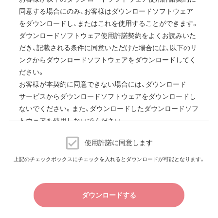
同意する場合にのみ、お客様はダウンロードソフトウェア
をダウンロードし、またはこれを使用することができます。
ダウンロードソフトウェア使用許諾契約をよくお読みいた
だき、記載される条件に同意いただけた場合には、以下のリ
ンクからダウンロードソフトウェアをダウンロードしてく
ださい。
お客様が本契約に同意できない場合には、ダウンロード
サービスからダウンロードソフトウェアをダウンロードし
ないでください。また、ダウンロードしたダウンロードソフ
トウェアを使用しないでください。
ダウンロードソフトウェア使用許諾契約
使用許諾に同意します
（株）バッファロー（以下、弊社といいます）は、お客様がダウ
上記のチェックボックスにチェックを入れるとダウンロードが可能となります。
ンロードソフトウェア使用許諾契約（以下、本契約といいま
す）に同意し、ご購入いただいた商品（以下、購入商品といい
ます）について弊社が保証契約に基づく修理を実施する際
ダウンロードする
の条件である保証契約約款、およびそれに含まれるソフト
ウェア（以下、添付ソフトウェアといいます）の使用許諾契