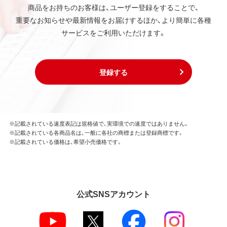
商品をお持ちのお客様は、ユーザー登録をすることで、
重要なお知らせや最新情報をお届けするほか、より簡単に各種
第3条 使用制限
サービスをご利用いただけます。
本ソフトウェアの用途は、購入商品またはその添付ソ
フトウェアとともに使用することのみとします。
お客様は、本ソフトウェアのソースコードを調べた
り、逆アセンブル、逆コンパイル、リバースエンジニア
登録する
リング、その他の修正を本ソフトウェアに加えること
はできません。
本ソフトウェアの一部または全部を利用した新しい
ソフトウェアの開発もこの規定により禁止されま
す。
※記載されている速度表記は規格値で、実環境での速度ではありません。
※記載されている各商品名は、一般に各社の商標または登録商標です。
※記載されている価格は、希望小売価格です。
第4条 保証
弊社は本ソフトウェアに対していかなる保証も行い
ません。
公式SNSアカウント
第5条 損害賠償
弊社は、データの消失、業務の中断、逸失利益、精神的
損害等を含め、本ソフトウェアの使用または使用不能