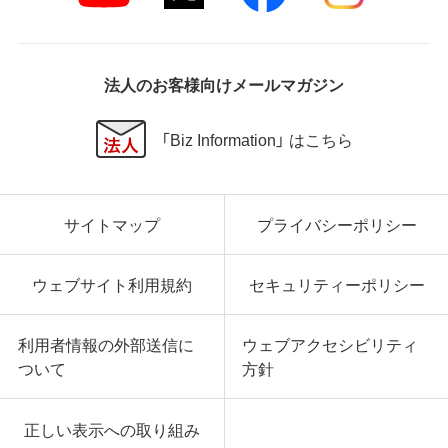
に起因する直接的、間接的、特別、偶発的、結果的、そ
の他いかなる損害にも、一切の責任を負いません。
いかなる場合においても、弊社の責任の上限は、お客
様が購入商品の対価として支払った金額とします。
法人のお客様向けメールマガジン
第6条 輸出規制
「Biz Information」 はこちら
本契約の締結により、お客様は下記事項に同意するも
のとします。
本ソフトウェアが外国為替及び外国貿易法および米
サイトマップ
プライバシーポリシー
国輸出管理関連法規等に基づく輸出規制の対象とな
る可能性があることを認識の上、本ソフトウェアを輸
出または再輸出する場合は、上記の輸出管理関連法規
ウェブサイト利用規約
セキュリティーポリシー
を遵守し、かかる法規の定めるところにより必要な手
続きを行うこと。
お客様が現時点で外国為替及び外国貿易法および米
利用者情報の外部送信に
ウェブアクセシビリティ
国輸出管理関連法規等により本ソフトウェアのダウ
ついて
方針
ンロードについて規制を受けていない者であるこ
と。
本ソフトウェアを現時点で外国為替及び外国貿易法
正しい表示への取り組み
および米国輸出管理関連法規等により禁止されてい