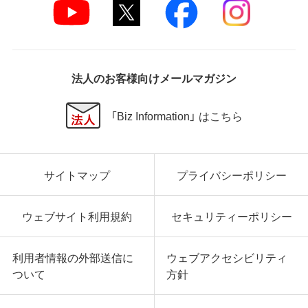
損害等を含め、本ソフトウェアの使用または使用不能
に起因する直接的、間接的、特別、偶発的、結果的、そ
の他いかなる損害にも、一切の責任を負いません。
いかなる場合においても、弊社の責任の上限は、お客
様が購入商品の対価として支払った金額とします。
法人のお客様向けメールマガジン
第6条 輸出規制
「Biz Information」 はこちら
本契約の締結により、お客様は下記事項に同意するも
のとします。
本ソフトウェアが外国為替及び外国貿易法および米
サイトマップ
プライバシーポリシー
国輸出管理関連法規等に基づく輸出規制の対象とな
る可能性があることを認識の上、本ソフトウェアを輸
出または再輸出する場合は、上記の輸出管理関連法規
ウェブサイト利用規約
セキュリティーポリシー
を遵守し、かかる法規の定めるところにより必要な手
続きを行うこと。
お客様が現時点で外国為替及び外国貿易法および米
利用者情報の外部送信に
ウェブアクセシビリティ
国輸出管理関連法規等により本ソフトウェアのダウ
ついて
方針
ンロードについて規制を受けていない者であるこ
と。