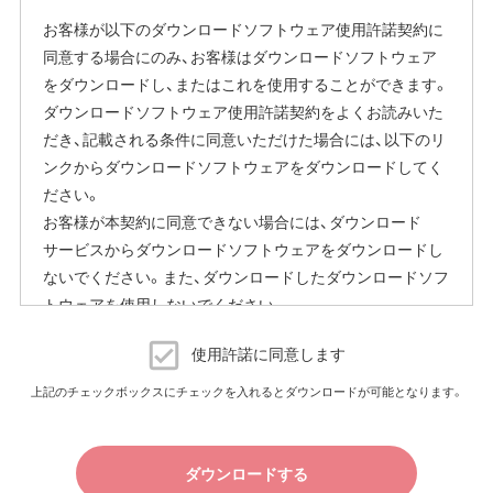
お客様が以下のダウンロードソフトウェア使用許諾契約に
同意する場合にのみ、お客様はダウンロードソフトウェア
をダウンロードし、またはこれを使用することができます。
ダウンロードソフトウェア使用許諾契約をよくお読みいた
だき、記載される条件に同意いただけた場合には、以下のリ
ンクからダウンロードソフトウェアをダウンロードしてく
ださい。
お客様が本契約に同意できない場合には、ダウンロード
サービスからダウンロードソフトウェアをダウンロードし
ないでください。また、ダウンロードしたダウンロードソフ
トウェアを使用しないでください。
ダウンロードソフトウェア使用許諾契約
使用許諾に同意します
（株）バッファロー（以下、弊社といいます）は、お客様がダウ
上記のチェックボックスにチェックを入れるとダウンロードが可能となります。
ンロードソフトウェア使用許諾契約（以下、本契約といいま
す）に同意し、ご購入いただいた商品（以下、購入商品といい
ます）について弊社が保証契約に基づく修理を実施する際
ダウンロードする