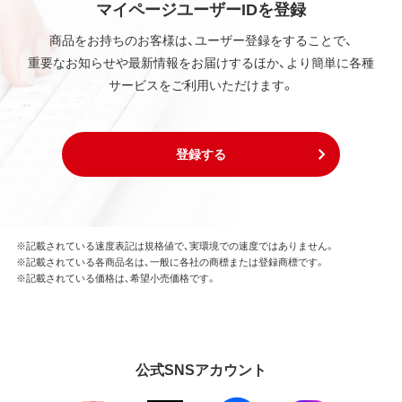
マイページユーザーIDを登録
削除してはならないものとします。
商品をお持ちのお客様は、ユーザー登録をすることで、
重要なお知らせや最新情報をお届けするほか、より簡単に各種
第3条 使用制限
サービスをご利用いただけます。
本ソフトウェアの用途は、購入商品またはその添付ソ
フトウェアとともに使用することのみとします。
お客様は、本ソフトウェアのソースコードを調べた
り、逆アセンブル、逆コンパイル、リバースエンジニア
登録する
リング、その他の修正を本ソフトウェアに加えること
はできません。
本ソフトウェアの一部または全部を利用した新しい
ソフトウェアの開発もこの規定により禁止されま
す。
※記載されている速度表記は規格値で、実環境での速度ではありません。
※記載されている各商品名は、一般に各社の商標または登録商標です。
※記載されている価格は、希望小売価格です。
第4条 保証
弊社は本ソフトウェアに対していかなる保証も行い
ません。
公式SNSアカウント
第5条 損害賠償
弊社は、データの消失、業務の中断、逸失利益、精神的