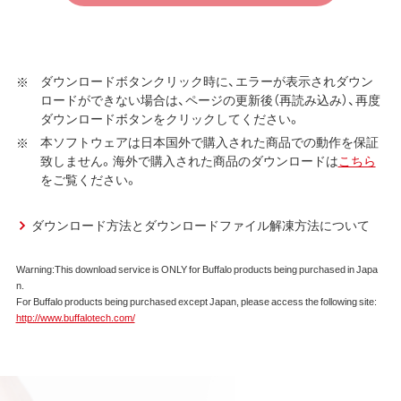
の条件である保証契約約款、およびそれに含まれるソフト
ウェア（以下、添付ソフトウェアといいます）の使用許諾契
約に同意する場合にかぎり、ダウンロードソフトウェア（弊
社ダウンロードサービスに提供される、全てのソフトウェ
ダウンロードボタンクリック時に、エラーが表示されダウン
ア（ユーティリティ・ファームウェア・ドライバなど）を含み
ロードができない場合は、ページの更新後（再読み込み）、再度
以下、本ソフトウェアといいます）の使用を許諾いたしま
ダウンロードボタンをクリックしてください。
す。
本ソフトウェアは日本国外で購入された商品での動作を保証
致しません。海外で購入された商品のダウンロードは
こちら
第1条 使用許諾
をご覧ください。
弊社は、本契約に規定する条件で、本ソフトウェアの
使用をお客様に非専属的に許諾します。
ダウンロード方法とダウンロードファイル解凍方法について
第2条 知的所有権
Warning:This download service is ONLY for Buffalo products being purchased in Japa
n.
本ソフトウェアは、著作権法その他の無体財産権に関
For Buffalo products being purchased except Japan, please access the following site:
する法律ならびに条約によって保護されています。
http://www.buffalotech.com/
本ソフトウェアは、本契約に規定される条件のもとで
使用許諾するものであり、販売されるものではなく、
弊社および本ソフトウェアの使用許諾権者は、使用許
諾後も引き続きその知的所有権を保持します。
本ソフトウェアに対する知的所有権に関する表示を