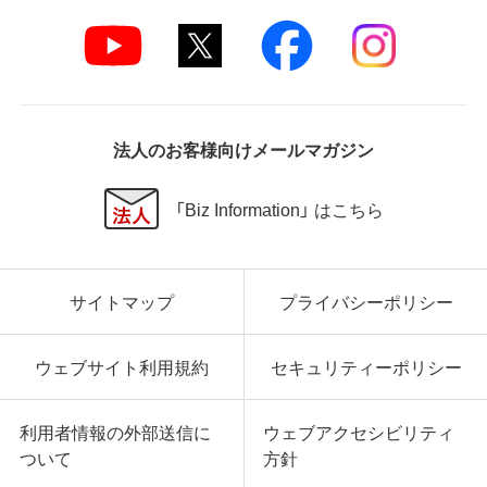
弊社は、データの消失、業務の中断、逸失利益、精神的
損害等を含め、本ソフトウェアの使用または使用不能
に起因する直接的、間接的、特別、偶発的、結果的、そ
の他いかなる損害にも、一切の責任を負いません。
いかなる場合においても、弊社の責任の上限は、お客
様が購入商品の対価として支払った金額とします。
法人のお客様向けメールマガジン
第6条 輸出規制
「Biz Information」 はこちら
本契約の締結により、お客様は下記事項に同意するも
のとします。
本ソフトウェアが外国為替及び外国貿易法および米
サイトマップ
プライバシーポリシー
国輸出管理関連法規等に基づく輸出規制の対象とな
る可能性があることを認識の上、本ソフトウェアを輸
出または再輸出する場合は、上記の輸出管理関連法規
ウェブサイト利用規約
セキュリティーポリシー
を遵守し、かかる法規の定めるところにより必要な手
続きを行うこと。
お客様が現時点で外国為替及び外国貿易法および米
利用者情報の外部送信に
ウェブアクセシビリティ
国輸出管理関連法規等により本ソフトウェアのダウ
ついて
方針
ンロードについて規制を受けていない者であるこ