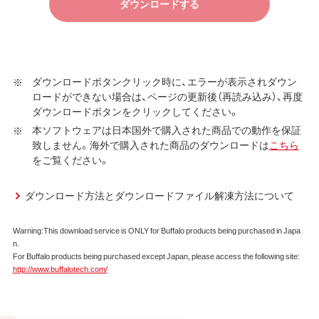
ます）について弊社が保証契約に基づく修理を実施する際
ダウンロードする
の条件である保証契約約款、およびそれに含まれるソフト
ウェア（以下、添付ソフトウェアといいます）の使用許諾契
約に同意する場合にかぎり、ダウンロードソフトウェア（弊
社ダウンロードサービスに提供される、全てのソフトウェ
ダウンロードボタンクリック時に、エラーが表示されダウン
ア（ユーティリティ・ファームウェア・ドライバなど）を含み
ロードができない場合は、ページの更新後（再読み込み）、再度
以下、本ソフトウェアといいます）の使用を許諾いたしま
ダウンロードボタンをクリックしてください。
す。
本ソフトウェアは日本国外で購入された商品での動作を保証
致しません。海外で購入された商品のダウンロードは
こちら
第1条 使用許諾
をご覧ください。
弊社は、本契約に規定する条件で、本ソフトウェアの
使用をお客様に非専属的に許諾します。
ダウンロード方法とダウンロードファイル解凍方法について
第2条 知的所有権
Warning:This download service is ONLY for Buffalo products being purchased in Japa
n.
本ソフトウェアは、著作権法その他の無体財産権に関
For Buffalo products being purchased except Japan, please access the following site:
する法律ならびに条約によって保護されています。
http://www.buffalotech.com/
本ソフトウェアは、本契約に規定される条件のもとで
使用許諾するものであり、販売されるものではなく、
弊社および本ソフトウェアの使用許諾権者は、使用許