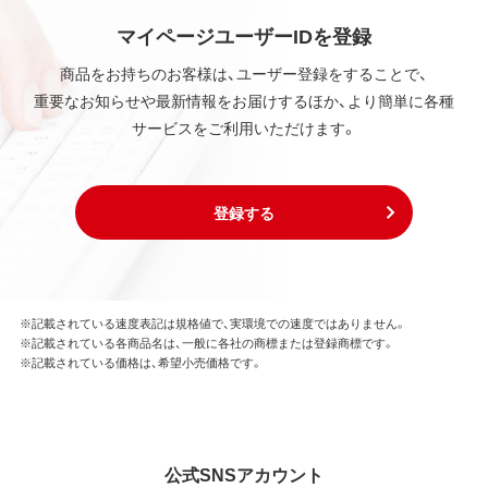
諾後も引き続きその知的所有権を保持します。
本ソフトウェアに対する知的所有権に関する表示を
マイページユーザーIDを登録
削除してはならないものとします。
商品をお持ちのお客様は、ユーザー登録をすることで、
重要なお知らせや最新情報をお届けするほか、より簡単に各種
第3条 使用制限
サービスをご利用いただけます。
本ソフトウェアの用途は、購入商品またはその添付ソ
フトウェアとともに使用することのみとします。
お客様は、本ソフトウェアのソースコードを調べた
り、逆アセンブル、逆コンパイル、リバースエンジニア
登録する
リング、その他の修正を本ソフトウェアに加えること
はできません。
本ソフトウェアの一部または全部を利用した新しい
ソフトウェアの開発もこの規定により禁止されま
す。
※記載されている速度表記は規格値で、実環境での速度ではありません。
※記載されている各商品名は、一般に各社の商標または登録商標です。
※記載されている価格は、希望小売価格です。
第4条 保証
弊社は本ソフトウェアに対していかなる保証も行い
ません。
公式SNSアカウント
第5条 損害賠償