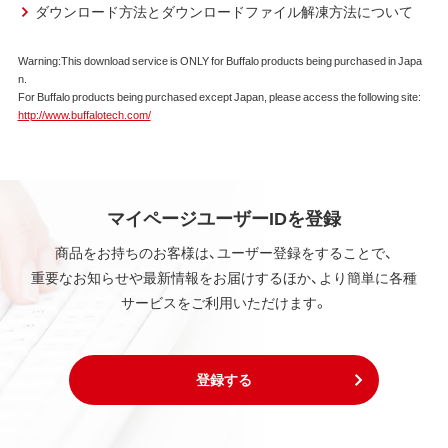
使用をお客様に非専属的に許諾します。
ダウンロード方法とダウンロードファイル解凍方法について
第2条 知的所有権
Warning:This download service is ONLY for Buffalo products being purchased in Japa
n.
本ソフトウェアは、著作権法その他の無体財産権に関
For Buffalo products being purchased except Japan, please access the following site:
する法律ならびに条約によって保護されています。
http://www.buffalotech.com/
本ソフトウェアは、本契約に規定される条件のもとで
使用許諾するものであり、販売されるものではなく、
弊社および本ソフトウェアの使用許諾権者は、使用許
諾後も引き続きその知的所有権を保持します。
本ソフトウェアに対する知的所有権に関する表示を
マイページユーザーIDを登録
削除してはならないものとします。
商品をお持ちのお客様は、ユーザー登録をすることで、
重要なお知らせや最新情報をお届けするほか、より簡単に各種
第3条 使用制限
サービスをご利用いただけます。
本ソフトウェアの用途は、購入商品またはその添付ソ
フトウェアとともに使用することのみとします。
お客様は、本ソフトウェアのソースコードを調べた
り、逆アセンブル、逆コンパイル、リバースエンジニア
登録する
リング、その他の修正を本ソフトウェアに加えること
はできません。
本ソフトウェアの一部または全部を利用した新しい