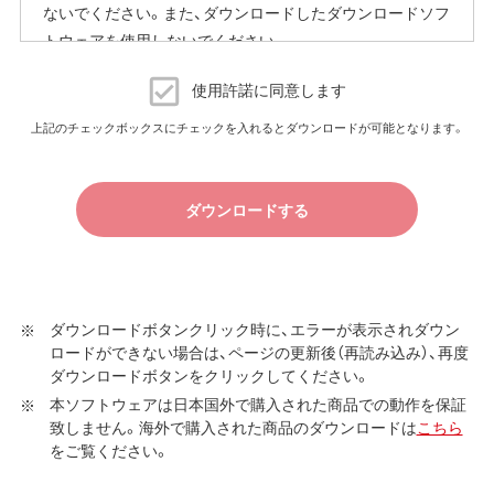
ないでください。また、ダウンロードしたダウンロードソフ
トウェアを使用しないでください。
ダウンロードソフトウェア使用許諾契約
使用許諾に同意します
（株）バッファロー（以下、弊社といいます）は、お客様がダウ
上記のチェックボックスにチェックを入れるとダウンロードが可能となります。
ンロードソフトウェア使用許諾契約（以下、本契約といいま
す）に同意し、ご購入いただいた商品（以下、購入商品といい
ます）について弊社が保証契約に基づく修理を実施する際
ダウンロードする
の条件である保証契約約款、およびそれに含まれるソフト
ウェア（以下、添付ソフトウェアといいます）の使用許諾契
約に同意する場合にかぎり、ダウンロードソフトウェア（弊
社ダウンロードサービスに提供される、全てのソフトウェ
ダウンロードボタンクリック時に、エラーが表示されダウン
ア（ユーティリティ・ファームウェア・ドライバなど）を含み
ロードができない場合は、ページの更新後（再読み込み）、再度
以下、本ソフトウェアといいます）の使用を許諾いたしま
ダウンロードボタンをクリックしてください。
す。
本ソフトウェアは日本国外で購入された商品での動作を保証
致しません。海外で購入された商品のダウンロードは
こちら
第1条 使用許諾
をご覧ください。
弊社は、本契約に規定する条件で、本ソフトウェアの