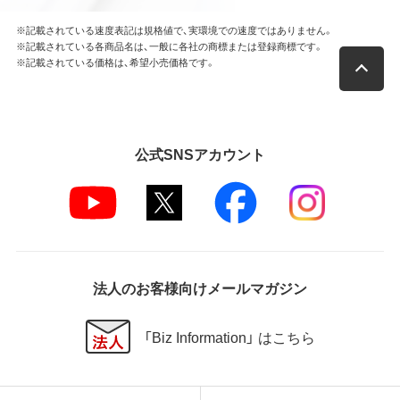
ソフトウェアの開発もこの規定により禁止されま
す。
※記載されている速度表記は規格値で、実環境での速度ではありません。
※記載されている各商品名は、一般に各社の商標または登録商標です。
※記載されている価格は、希望小売価格です。
第4条 保証
弊社は本ソフトウェアに対していかなる保証も行い
ません。
公式SNSアカウント
第5条 損害賠償
弊社は、データの消失、業務の中断、逸失利益、精神的
損害等を含め、本ソフトウェアの使用または使用不能
に起因する直接的、間接的、特別、偶発的、結果的、そ
の他いかなる損害にも、一切の責任を負いません。
いかなる場合においても、弊社の責任の上限は、お客
様が購入商品の対価として支払った金額とします。
法人のお客様向けメールマガジン
第6条 輸出規制
「Biz Information」 はこちら
本契約の締結により、お客様は下記事項に同意するも
のとします。
本ソフトウェアが外国為替及び外国貿易法および米