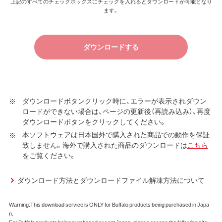
上記のすべてのチェックボックスにチェックを入れるとダウンロードが可能となり
以上
ます。
ンロードソフトウェア使用許諾契約（以下、本契約といいま
す）に同意し、ご購入いただいた商品（以下、購入商品といい
ます）について弊社が保証契約に基づく修理を実施する際
ダウンロードする
の条件である保証契約約款、およびそれに含まれるソフト
ウェア（以下、添付ソフトウェアといいます）の使用許諾契
約に同意する場合にかぎり、ダウンロードソフトウェア（弊
社ダウンロードサービスに提供される、全てのソフトウェ
ア（ユーティリティ・ファームウェア・ドライバなど）を含み
ダウンロードボタンクリック時に、エラーが表示されダウン
ロードができない場合は、ページの更新後（再読み込み）、再度
以下、本ソフトウェアといいます）の使用を許諾いたしま
ダウンロードボタンをクリックしてください。
す。
本ソフトウェアは日本国外で購入された商品での動作を保証
第1条 使用許諾
致しません。海外で購入された商品のダウンロードは
こちら
をご覧ください。
弊社は、本契約に規定する条件で、本ソフトウェアの
使用をお客様に非専属的に許諾します。
ダウンロード方法とダウンロードファイル解凍方法について
第2条 知的所有権
Warning:This download service is ONLY for Buffalo products being purchased in Japa
本ソフトウェアは、著作権法その他の無体財産権に関
n.
する法律ならびに条約によって保護されています。