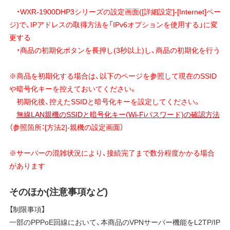
・WXR-1900DHP3シリーズの設定画面([詳細設定]-[Internet]ペー
ジ)で、IPアドレスの取得方法を「IPv6オプションを使用する」に変
更する
・商品の初期化ボタンを長押し(3秒以上)し、商品の初期化を行う
※商品を初期化する場合は、以下のページを参照して現在のSSID
や暗号化キーを控えておいてください。
初期化後、控えたSSIDと暗号化キーを設定してください。
無線LAN親機のSSIDと暗号化キー(Wi-Fiパスワード)の確認方法
（参照箇所：[方法2]-親機の設定画面）
※サーバーの混雑状況により、接続完了まで数分程度かかる場合
があります
そのほか(注意事項など)
【制限事項】
一部のPPPoE回線において、本商品のVPNサーバー機能をL2TP/IP