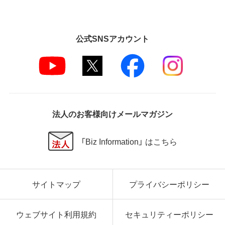
ません。
第5条 損害賠償
公式SNSアカウント
弊社は、データの消失、業務の中断、逸失利益、精神的
損害等を含め、本ソフトウェアの使用または使用不能
に起因する直接的、間接的、特別、偶発的、結果的、そ
の他いかなる損害にも、一切の責任を負いません。
いかなる場合においても、弊社の責任の上限は、お客
様が購入商品の対価として支払った金額とします。
法人のお客様向けメールマガジン
第6条 輸出規制
本契約の締結により、お客様は下記事項に同意するも
「Biz Information」 はこちら
のとします。
本ソフトウェアが外国為替及び外国貿易法および米
国輸出管理関連法規等に基づく輸出規制の対象とな
サイトマップ
プライバシーポリシー
る可能性があることを認識の上、本ソフトウェアを輸
出または再輸出する場合は、上記の輸出管理関連法規
を遵守し、かかる法規の定めるところにより必要な手
ウェブサイト利用規約
セキュリティーポリシー
続きを行うこと。