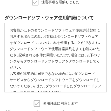
注意事項を理解しました
※本機能を停止する方法
ご使用にならないお客様は、ファームウェアアップデート
ダウンロードソフトウェア使用許諾について
完了後すぐにエアステーション設定ツールから商品本体の
設定画面を表示していただき、[管理]-[ファームウェア更新]
お客様が以下のダウンロードソフトウェア使用許諾契約に
内の「ファームウェア自動更新機能」で"自動更新をしな
同意する場合にのみ、お客様はダウンロードソフトウェア
い"に変更することで停止いただけます。
をダウンロードし、またはこれを使用することができます。
設定画面の表示方法の詳細は、本商品に同梱の取扱説明書
ダウンロードソフトウェア使用許諾契約をよくお読みいた
または、当社ホームページに掲載の「エアステーション設定
だき、記載される条件に同意いただけた場合には、以下のリ
ガイド」をご覧ください。
ンクからダウンロードソフトウェアをダウンロードしてく
本機能にはその他に下記の注意事項がございます。
ださい。
お客様が本契約に同意できない場合には、ダウンロード
ファームウェア自動更新中はインターネットに接続できな
サービスからダウンロードソフトウェアをダウンロードし
くなります。
ないでください。また、ダウンロードしたダウンロードソフ
従量制課金契約の場合は、ファームウェアダウンロードに
トウェアを使用しないでください。
よる通信費用や、パケット通信量の超過による速度制限が
発生することがあります。発生した通信費用はお客様負担
ダウンロードソフトウェア使用許諾契約
となります。
使用許諾に同意します
（株）バッファロー（以下、弊社といいます）は、お客様がダウ