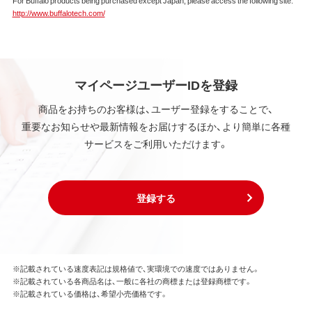
For Buffalo products being purchased except Japan, please access the following site:
本ソフトウェアは、本契約に規定される条件のもとで
http://www.buffalotech.com/
使用許諾するものであり、販売されるものではなく、
弊社および本ソフトウェアの使用許諾権者は、使用許
諾後も引き続きその知的所有権を保持します。
本ソフトウェアに対する知的所有権に関する表示を
削除してはならないものとします。
マイページユーザーIDを登録
商品をお持ちのお客様は、ユーザー登録をすることで、
第3条 使用制限
重要なお知らせや最新情報をお届けするほか、より簡単に各種
本ソフトウェアの用途は、購入商品またはその添付ソ
サービスをご利用いただけます。
フトウェアとともに使用することのみとします。
お客様は、本ソフトウェアのソースコードを調べた
り、逆アセンブル、逆コンパイル、リバースエンジニア
リング、その他の修正を本ソフトウェアに加えること
登録する
はできません。
本ソフトウェアの一部または全部を利用した新しい
ソフトウェアの開発もこの規定により禁止されま
す。
※記載されている速度表記は規格値で、実環境での速度ではありません。
※記載されている各商品名は、一般に各社の商標または登録商標です。
第4条 保証
※記載されている価格は、希望小売価格です。
弊社は本ソフトウェアに対していかなる保証も行い