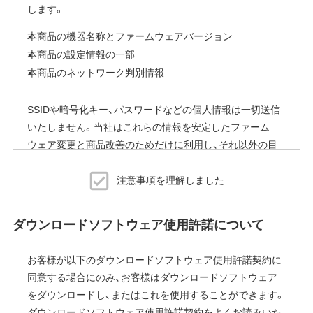
します。
本商品の機器名称とファームウェアバージョン
本商品の設定情報の一部
本商品のネットワーク判別情報
SSIDや暗号化キー、パスワードなどの個人情報は一切送信
いたしません。当社はこれらの情報を安定したファーム
ウェア変更と商品改善のためだけに利用し、それ以外の目
的では利用いたしません。
注意事項を理解しました
※本機能を停止する方法
ご使用にならないお客様は、ファームウェアアップデート
ダウンロードソフトウェア使用許諾について
完了後すぐにエアステーション設定ツールから商品本体の
設定画面を表示していただき、[管理]-[ファームウェア更新]
お客様が以下のダウンロードソフトウェア使用許諾契約に
内の「ファームウェア自動更新機能」で"自動更新をしな
同意する場合にのみ、お客様はダウンロードソフトウェア
い"に変更することで停止いただけます。
をダウンロードし、またはこれを使用することができます。
設定画面の表示方法の詳細は、本商品に同梱の取扱説明書
ダウンロードソフトウェア使用許諾契約をよくお読みいた