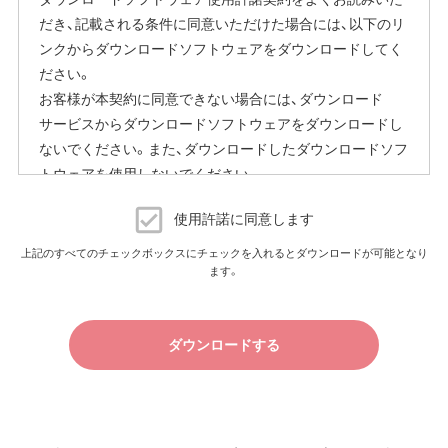
または、当社ホームページに掲載の「エアステーション設定
だき、記載される条件に同意いただけた場合には、以下のリ
ガイド」をご覧ください。
ンクからダウンロードソフトウェアをダウンロードしてく
本機能にはその他に下記の注意事項がございます。
ださい。
お客様が本契約に同意できない場合には、ダウンロード
ファームウェア自動更新中はインターネットに接続できな
サービスからダウンロードソフトウェアをダウンロードし
くなります。
ないでください。また、ダウンロードしたダウンロードソフ
従量制課金契約の場合は、ファームウェアダウンロードに
トウェアを使用しないでください。
よる通信費用や、パケット通信量の超過による速度制限が
発生することがあります。発生した通信費用はお客様負担
ダウンロードソフトウェア使用許諾契約
となります。
使用許諾に同意します
（株）バッファロー（以下、弊社といいます）は、お客様がダウ
上記のすべてのチェックボックスにチェックを入れるとダウンロードが可能となり
以上
ます。
ンロードソフトウェア使用許諾契約（以下、本契約といいま
す）に同意し、ご購入いただいた商品（以下、購入商品といい
ます）について弊社が保証契約に基づく修理を実施する際
ダウンロードする
の条件である保証契約約款、およびそれに含まれるソフト
ウェア（以下、添付ソフトウェアといいます）の使用許諾契
約に同意する場合にかぎり、ダウンロードソフトウェア（弊
社ダウンロードサービスに提供される、全てのソフトウェ