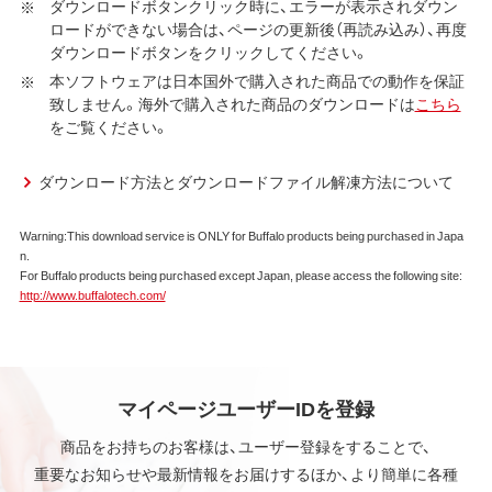
ア（ユーティリティ・ファームウェア・ドライバなど）を含み
ダウンロードボタンクリック時に、エラーが表示されダウン
ロードができない場合は、ページの更新後（再読み込み）、再度
以下、本ソフトウェアといいます）の使用を許諾いたしま
ダウンロードボタンをクリックしてください。
す。
本ソフトウェアは日本国外で購入された商品での動作を保証
第1条 使用許諾
致しません。海外で購入された商品のダウンロードは
こちら
をご覧ください。
弊社は、本契約に規定する条件で、本ソフトウェアの
使用をお客様に非専属的に許諾します。
ダウンロード方法とダウンロードファイル解凍方法について
第2条 知的所有権
Warning:This download service is ONLY for Buffalo products being purchased in Japa
本ソフトウェアは、著作権法その他の無体財産権に関
n.
する法律ならびに条約によって保護されています。
For Buffalo products being purchased except Japan, please access the following site:
本ソフトウェアは、本契約に規定される条件のもとで
http://www.buffalotech.com/
使用許諾するものであり、販売されるものではなく、
弊社および本ソフトウェアの使用許諾権者は、使用許
諾後も引き続きその知的所有権を保持します。
本ソフトウェアに対する知的所有権に関する表示を
削除してはならないものとします。
マイページユーザーIDを登録
商品をお持ちのお客様は、ユーザー登録をすることで、
第3条 使用制限
重要なお知らせや最新情報をお届けするほか、より簡単に各種
本ソフトウェアの用途は、購入商品またはその添付ソ