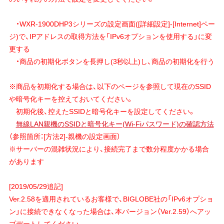
・WXR-1900DHP3シリーズの設定画面([詳細設定]-[Internet]ペー
ジ)で、IPアドレスの取得方法を「IPv6オプションを使用する」に変
更する
・商品の初期化ボタンを長押し(3秒以上)し、商品の初期化を行う
※商品を初期化する場合は、以下のページを参照して現在のSSID
や暗号化キーを控えておいてください。
初期化後、控えたSSIDと暗号化キーを設定してください。
無線LAN親機のSSIDと暗号化キー(Wi-Fiパスワード)の確認方法
（参照箇所：[方法2]-親機の設定画面）
※サーバーの混雑状況により、接続完了まで数分程度かかる場合
があります
[2019/05/29追記]
Ver.2.58を適用されているお客様で、BIGLOBE社の「IPv6オプショ
ン」に接続できなくなった場合は、本バージョン（Ver.2.59）へアッ
プデートしてください。