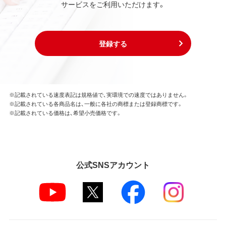
サービスをご利用いただけます。
フトウェアとともに使用することのみとします。
お客様は、本ソフトウェアのソースコードを調べた
り、逆アセンブル、逆コンパイル、リバースエンジニア
リング、その他の修正を本ソフトウェアに加えること
登録する
はできません。
本ソフトウェアの一部または全部を利用した新しい
ソフトウェアの開発もこの規定により禁止されま
す。
※記載されている速度表記は規格値で、実環境での速度ではありません。
※記載されている各商品名は、一般に各社の商標または登録商標です。
第4条 保証
※記載されている価格は、希望小売価格です。
弊社は本ソフトウェアに対していかなる保証も行い
ません。
第5条 損害賠償
公式SNSアカウント
弊社は、データの消失、業務の中断、逸失利益、精神的
損害等を含め、本ソフトウェアの使用または使用不能
に起因する直接的、間接的、特別、偶発的、結果的、そ
の他いかなる損害にも、一切の責任を負いません。
いかなる場合においても、弊社の責任の上限は、お客
様が購入商品の対価として支払った金額とします。