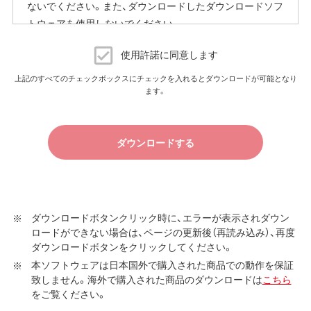
ないでください。また、ダウンロードしたダウンロードソフ
従量制課金契約の場合は、ファームウェアダウンロードに
トウェアを使用しないでください。
よる通信費用や、パケット通信量の超過による速度制限が
発生することがあります。発生した通信費用はお客様負担
ダウンロードソフトウェア使用許諾契約
となります。
使用許諾に同意します
（株）バッファロー（以下、弊社といいます）は、お客様がダウ
上記のすべてのチェックボックスにチェックを入れるとダウンロードが可能となり
以上
ます。
ンロードソフトウェア使用許諾契約（以下、本契約といいま
す）に同意し、ご購入いただいた商品（以下、購入商品といい
ます）について弊社が保証契約に基づく修理を実施する際
ダウンロードする
の条件である保証契約約款、およびそれに含まれるソフト
ウェア（以下、添付ソフトウェアといいます）の使用許諾契
約に同意する場合にかぎり、ダウンロードソフトウェア（弊
社ダウンロードサービスに提供される、全てのソフトウェ
ア（ユーティリティ・ファームウェア・ドライバなど）を含み
ダウンロードボタンクリック時に、エラーが表示されダウン
ロードができない場合は、ページの更新後（再読み込み）、再度
以下、本ソフトウェアといいます）の使用を許諾いたしま
ダウンロードボタンをクリックしてください。
す。
本ソフトウェアは日本国外で購入された商品での動作を保証
第1条 使用許諾
致しません。海外で購入された商品のダウンロードは
こちら
をご覧ください。
弊社は、本契約に規定する条件で、本ソフトウェアの