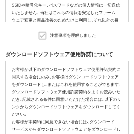
SSIDや暗号化キー、パスワードなどの個人情報は一切送信
いたしません。当社はこれらの情報を安定したファーム
ウェア変更と商品改善のためだけに利用し、それ以外の目
的では利用いたしません。
注意事項を理解しました
※本機能を停止する方法
ご使用にならないお客様は、ファームウェアアップデート
ダウンロードソフトウェア使用許諾について
完了後すぐにエアステーション設定ツールから商品本体の
設定画面を表示していただき、[管理]-[ファームウェア更新]
お客様が以下のダウンロードソフトウェア使用許諾契約に
内の「ファームウェア自動更新機能」で"自動更新をしな
同意する場合にのみ、お客様はダウンロードソフトウェア
い"に変更することで停止いただけます。
をダウンロードし、またはこれを使用することができます。
設定画面の表示方法の詳細は、本商品に同梱の取扱説明書
ダウンロードソフトウェア使用許諾契約をよくお読みいた
または、当社ホームページに掲載の「エアステーション設定
だき、記載される条件に同意いただけた場合には、以下のリ
ガイド」をご覧ください。
ンクからダウンロードソフトウェアをダウンロードしてく
本機能にはその他に下記の注意事項がございます。
ださい。
お客様が本契約に同意できない場合には、ダウンロード
ファームウェア自動更新中はインターネットに接続できな
サービスからダウンロードソフトウェアをダウンロードし
くなります。