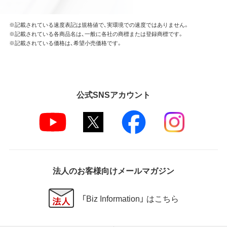
ソフトウェアの開発もこの規定により禁止されま
す。
※記載されている速度表記は規格値で、実環境での速度ではありません。
※記載されている各商品名は、一般に各社の商標または登録商標です。
第4条 保証
※記載されている価格は、希望小売価格です。
弊社は本ソフトウェアに対していかなる保証も行い
ません。
第5条 損害賠償
公式SNSアカウント
弊社は、データの消失、業務の中断、逸失利益、精神的
損害等を含め、本ソフトウェアの使用または使用不能
に起因する直接的、間接的、特別、偶発的、結果的、そ
の他いかなる損害にも、一切の責任を負いません。
いかなる場合においても、弊社の責任の上限は、お客
様が購入商品の対価として支払った金額とします。
法人のお客様向けメールマガジン
第6条 輸出規制
本契約の締結により、お客様は下記事項に同意するも
「Biz Information」 はこちら
のとします。
本ソフトウェアが外国為替及び外国貿易法および米