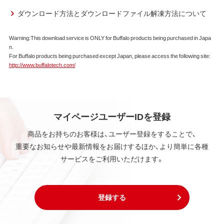
使用をお客様に非専属的に許諾します。
ダウンロード方法とダウンロードファイル解凍方法について
第2条 知的所有権
Warning:This download service is ONLY for Buffalo products being purchased in Japa
本ソフトウェアは、著作権法その他の無体財産権に関
n.
する法律ならびに条約によって保護されています。
For Buffalo products being purchased except Japan, please access the following site:
本ソフトウェアは、本契約に規定される条件のもとで
http://www.buffalotech.com/
使用許諾するものであり、販売されるものではなく、
弊社および本ソフトウェアの使用許諾権者は、使用許
諾後も引き続きその知的所有権を保持します。
本ソフトウェアに対する知的所有権に関する表示を
削除してはならないものとします。
マイページユーザーIDを登録
商品をお持ちのお客様は、ユーザー登録をすることで、
第3条 使用制限
重要なお知らせや最新情報をお届けするほか、より簡単に各種
本ソフトウェアの用途は、購入商品またはその添付ソ
サービスをご利用いただけます。
フトウェアとともに使用することのみとします。
お客様は、本ソフトウェアのソースコードを調べた
り、逆アセンブル、逆コンパイル、リバースエンジニア
リング、その他の修正を本ソフトウェアに加えること
登録する
はできません。
本ソフトウェアの一部または全部を利用した新しい