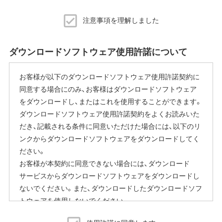
アップデート通知機能を無効にしてからファームウェ
アをアップデートしてください。
注意事項を理解しました
本機能をご使用にならないお客様は、ファームウェア
アップデート完了後、Buffalo Dashboardの[アップデー
ダウンロードソフトウェア使用許諾について
ト設定]をクリックし、「アップデート通知」を無効に変
更してください。
お客様が以下のダウンロードソフトウェア使用許諾契約に
同意する場合にのみ、お客様はダウンロードソフトウェア
アップデート通知機能を無効にする設定方法の詳細につい
をダウンロードし、またはこれを使用することができます。
ては、本製品の「ユーザーマニュアル」を確認してくださ
ダウンロードソフトウェア使用許諾契約をよくお読みいた
い。
だき、記載される条件に同意いただけた場合には、以下のリ
ンクからダウンロードソフトウェアをダウンロードしてく
以上
ださい。
お客様が本契約に同意できない場合には、ダウンロード
サービスからダウンロードソフトウェアをダウンロードし
ないでください。また、ダウンロードしたダウンロードソフ
トウェアを使用しないでください。
ダウンロードソフトウェア使用許諾契約