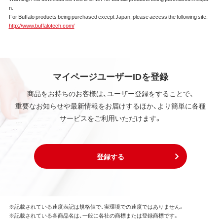
本ソフトウェアは、著作権法その他の無体財産権に関
n.
する法律ならびに条約によって保護されています。
For Buffalo products being purchased except Japan, please access the following site:
本ソフトウェアは、本契約に規定される条件のもとで
http://www.buffalotech.com/
使用許諾するものであり、販売されるものではなく、
弊社および本ソフトウェアの使用許諾権者は、使用許
諾後も引き続きその知的所有権を保持します。
本ソフトウェアに対する知的所有権に関する表示を
削除してはならないものとします。
マイページユーザーIDを登録
商品をお持ちのお客様は、ユーザー登録をすることで、
第3条 使用制限
重要なお知らせや最新情報をお届けするほか、より簡単に各種
本ソフトウェアの用途は、購入商品またはその添付ソ
サービスをご利用いただけます。
フトウェアとともに使用することのみとします。
お客様は、本ソフトウェアのソースコードを調べた
り、逆アセンブル、逆コンパイル、リバースエンジニア
リング、その他の修正を本ソフトウェアに加えること
登録する
はできません。
本ソフトウェアの一部または全部を利用した新しい
ソフトウェアの開発もこの規定により禁止されま
す。
※記載されている速度表記は規格値で、実環境での速度ではありません。
※記載されている各商品名は、一般に各社の商標または登録商標です。
第4条 保証