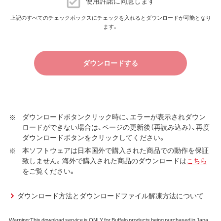
使用許諾に同意します
（株）バッファロー（以下、弊社といいます）は、お客様がダウ
上記のすべてのチェックボックスにチェックを入れるとダウンロードが可能となり
ます。
ンロードソフトウェア使用許諾契約（以下、本契約といいま
す）に同意し、ご購入いただいた商品（以下、購入商品といい
ます）について弊社が保証契約に基づく修理を実施する際
ダウンロードする
の条件である保証契約約款、およびそれに含まれるソフト
ウェア（以下、添付ソフトウェアといいます）の使用許諾契
約に同意する場合にかぎり、ダウンロードソフトウェア（弊
社ダウンロードサービスに提供される、全てのソフトウェ
ア（ユーティリティ・ファームウェア・ドライバなど）を含み
ダウンロードボタンクリック時に、エラーが表示されダウン
ロードができない場合は、ページの更新後（再読み込み）、再度
以下、本ソフトウェアといいます）の使用を許諾いたしま
ダウンロードボタンをクリックしてください。
す。
本ソフトウェアは日本国外で購入された商品での動作を保証
第1条 使用許諾
致しません。海外で購入された商品のダウンロードは
こちら
をご覧ください。
弊社は、本契約に規定する条件で、本ソフトウェアの
使用をお客様に非専属的に許諾します。
ダウンロード方法とダウンロードファイル解凍方法について
第2条 知的所有権
Warning:This download service is ONLY for Buffalo products being purchased in Japa