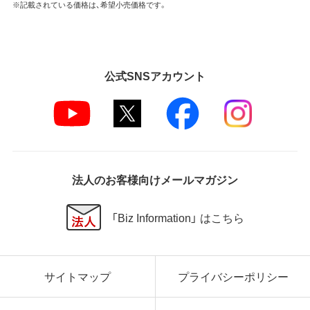
※記載されている価格は、希望小売価格です。
弊社は本ソフトウェアに対していかなる保証も行い
ません。
第5条 損害賠償
公式SNSアカウント
弊社は、データの消失、業務の中断、逸失利益、精神的
損害等を含め、本ソフトウェアの使用または使用不能
に起因する直接的、間接的、特別、偶発的、結果的、そ
の他いかなる損害にも、一切の責任を負いません。
いかなる場合においても、弊社の責任の上限は、お客
様が購入商品の対価として支払った金額とします。
法人のお客様向けメールマガジン
第6条 輸出規制
本契約の締結により、お客様は下記事項に同意するも
「Biz Information」 はこちら
のとします。
本ソフトウェアが外国為替及び外国貿易法および米
国輸出管理関連法規等に基づく輸出規制の対象とな
サイトマップ
プライバシーポリシー
る可能性があることを認識の上、本ソフトウェアを輸
出または再輸出する場合は、上記の輸出管理関連法規
を遵守し、かかる法規の定めるところにより必要な手