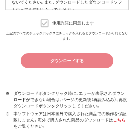
ないでください。また、ダウンロードしたダウンロードソフ
従量制課金契約の場合は、ファームウェアダウンロードに
トウェアを使用しないでください。
よる通信費用や、パケット通信量の超過による速度制限が
発生することがあります。発生した通信費用はお客様負担
ダウンロードソフトウェア使用許諾契約
となります。
使用許諾に同意します
（株）バッファロー（以下、弊社といいます）は、お客様がダウ
上記のすべてのチェックボックスにチェックを入れるとダウンロードが可能となり
以上
ます。
ンロードソフトウェア使用許諾契約（以下、本契約といいま
す）に同意し、ご購入いただいた商品（以下、購入商品といい
ます）について弊社が保証契約に基づく修理を実施する際
ダウンロードする
の条件である保証契約約款、およびそれに含まれるソフト
ウェア（以下、添付ソフトウェアといいます）の使用許諾契
約に同意する場合にかぎり、ダウンロードソフトウェア（弊
社ダウンロードサービスに提供される、全てのソフトウェ
ア（ユーティリティ・ファームウェア・ドライバなど）を含み
ダウンロードボタンクリック時に、エラーが表示されダウン
ロードができない場合は、ページの更新後（再読み込み）、再度
以下、本ソフトウェアといいます）の使用を許諾いたしま
ダウンロードボタンをクリックしてください。
す。
本ソフトウェアは日本国外で購入された商品での動作を保証
第1条 使用許諾
致しません。海外で購入された商品のダウンロードは
こちら
をご覧ください。
弊社は、本契約に規定する条件で、本ソフトウェアの
使用をお客様に非専属的に許諾します。