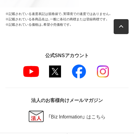
す。
※記載されている速度表記は規格値で、実環境での速度ではありません。
※記載されている各商品名は、一般に各社の商標または登録商標です。
第4条 保証
※記載されている価格は、希望小売価格です。
弊社は本ソフトウェアに対していかなる保証も行い
ません。
第5条 損害賠償
公式SNSアカウント
弊社は、データの消失、業務の中断、逸失利益、精神的
損害等を含め、本ソフトウェアの使用または使用不能
に起因する直接的、間接的、特別、偶発的、結果的、そ
の他いかなる損害にも、一切の責任を負いません。
いかなる場合においても、弊社の責任の上限は、お客
様が購入商品の対価として支払った金額とします。
法人のお客様向けメールマガジン
第6条 輸出規制
本契約の締結により、お客様は下記事項に同意するも
「Biz Information」 はこちら
のとします。
本ソフトウェアが外国為替及び外国貿易法および米