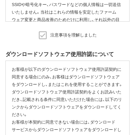
SSIDや暗号化キー、パスワードなどの個人情報は一切送信
いたしません。当社はこれらの情報を安定したファーム
ウェア変更と商品改善のためだけに利用し、それ以外の目
的では利用いたしません。
注意事項を理解しました
※本機能を停止する方法
ご使用にならないお客様は、ファームウェアアップデート
ダウンロードソフトウェア使用許諾について
完了後すぐにエアステーション設定ツールから商品本体の
設定画面を表示していただき、[管理]-[ファームウェア更新]
お客様が以下のダウンロードソフトウェア使用許諾契約に
内の「ファームウェア自動更新機能」で"自動更新をしな
同意する場合にのみ、お客様はダウンロードソフトウェア
い"に変更することで停止いただけます。
をダウンロードし、またはこれを使用することができます。
設定画面の表示方法の詳細は、本商品に同梱の取扱説明書
ダウンロードソフトウェア使用許諾契約をよくお読みいた
または、当社ホームページに掲載の「エアステーション設定
だき、記載される条件に同意いただけた場合には、以下のリ
ガイド」をご覧ください。
ンクからダウンロードソフトウェアをダウンロードしてく
本機能にはその他に下記の注意事項がございます。
ださい。
お客様が本契約に同意できない場合には、ダウンロード
ファームウェア自動更新中はインターネットに接続できな
サービスからダウンロードソフトウェアをダウンロードし
くなります。