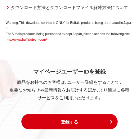
ダウンロード方法とダウンロードファイル解凍方法について
第2条 知的所有権
Warning:This download service is ONLY for Buffalo products being purchased in Japa
本ソフトウェアは、著作権法その他の無体財産権に関
n.
する法律ならびに条約によって保護されています。
For Buffalo products being purchased except Japan, please access the following site:
本ソフトウェアは、本契約に規定される条件のもとで
http://www.buffalotech.com/
使用許諾するものであり、販売されるものではなく、
弊社および本ソフトウェアの使用許諾権者は、使用許
諾後も引き続きその知的所有権を保持します。
本ソフトウェアに対する知的所有権に関する表示を
削除してはならないものとします。
マイページユーザーIDを登録
商品をお持ちのお客様は、ユーザー登録をすることで、
第3条 使用制限
重要なお知らせや最新情報をお届けするほか、より簡単に各種
本ソフトウェアの用途は、購入商品またはその添付ソ
サービスをご利用いただけます。
フトウェアとともに使用することのみとします。
お客様は、本ソフトウェアのソースコードを調べた
り、逆アセンブル、逆コンパイル、リバースエンジニア
リング、その他の修正を本ソフトウェアに加えること
登録する
はできません。
本ソフトウェアの一部または全部を利用した新しい
ソフトウェアの開発もこの規定により禁止されま