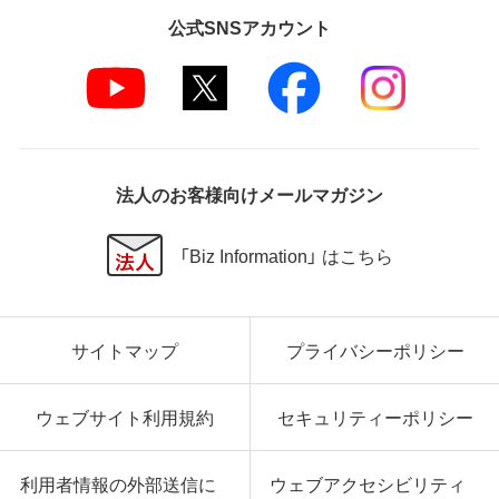
第5条 損害賠償
公式SNSアカウント
弊社は、データの消失、業務の中断、逸失利益、精神的
損害等を含め、本ソフトウェアの使用または使用不能
に起因する直接的、間接的、特別、偶発的、結果的、そ
の他いかなる損害にも、一切の責任を負いません。
いかなる場合においても、弊社の責任の上限は、お客
様が購入商品の対価として支払った金額とします。
法人のお客様向けメールマガジン
第6条 輸出規制
本契約の締結により、お客様は下記事項に同意するも
「Biz Information」 はこちら
のとします。
本ソフトウェアが外国為替及び外国貿易法および米
国輸出管理関連法規等に基づく輸出規制の対象とな
サイトマップ
プライバシーポリシー
る可能性があることを認識の上、本ソフトウェアを輸
出または再輸出する場合は、上記の輸出管理関連法規
を遵守し、かかる法規の定めるところにより必要な手
ウェブサイト利用規約
セキュリティーポリシー
続きを行うこと。
お客様が現時点で外国為替及び外国貿易法および米
国輸出管理関連法規等により本ソフトウェアのダウ
利用者情報の外部送信に
ウェブアクセシビリティ
ンロードについて規制を受けていない者であるこ