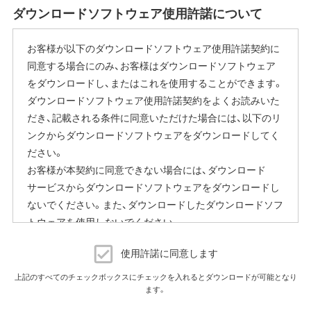
ダウンロードソフトウェア使用許諾について
完了後すぐにエアステーション設定ツールから商品本体の
設定画面を表示していただき、[管理]-[ファームウェア更新]
お客様が以下のダウンロードソフトウェア使用許諾契約に
内の「ファームウェア自動更新機能」で"自動更新をしな
同意する場合にのみ、お客様はダウンロードソフトウェア
い"に変更することで停止いただけます。
をダウンロードし、またはこれを使用することができます。
設定画面の表示方法の詳細は、本商品に同梱の取扱説明書
ダウンロードソフトウェア使用許諾契約をよくお読みいた
または、当社ホームページに掲載の「エアステーション設定
だき、記載される条件に同意いただけた場合には、以下のリ
ガイド」をご覧ください。
ンクからダウンロードソフトウェアをダウンロードしてく
本機能にはその他に下記の注意事項がございます。
ださい。
お客様が本契約に同意できない場合には、ダウンロード
ファームウェア自動更新中はインターネットに接続できな
サービスからダウンロードソフトウェアをダウンロードし
くなります。
ないでください。また、ダウンロードしたダウンロードソフ
従量制課金契約の場合は、ファームウェアダウンロードに
トウェアを使用しないでください。
よる通信費用や、パケット通信量の超過による速度制限が
発生することがあります。発生した通信費用はお客様負担
ダウンロードソフトウェア使用許諾契約
となります。
使用許諾に同意します
（株）バッファロー（以下、弊社といいます）は、お客様がダウ
上記のすべてのチェックボックスにチェックを入れるとダウンロードが可能となり
以上
ます。
ンロードソフトウェア使用許諾契約（以下、本契約といいま
す）に同意し、ご購入いただいた商品（以下、購入商品といい