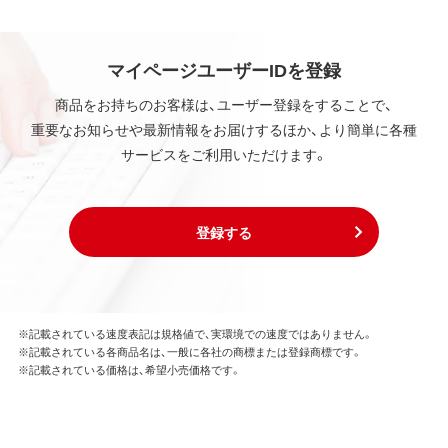
諾後も引き続きその知的所有権を保持します。
本ソフトウェアに対する知的所有権に関する表示を
削除してはならないものとします。
マイページユーザーIDを登録
商品をお持ちのお客様は、ユーザー登録をすることで、
第3条 使用制限
重要なお知らせや最新情報をお届けするほか、より簡単に各種
本ソフトウェアの用途は、購入商品またはその添付ソ
サービスをご利用いただけます。
フトウェアとともに使用することのみとします。
お客様は、本ソフトウェアのソースコードを調べた
り、逆アセンブル、逆コンパイル、リバースエンジニア
リング、その他の修正を本ソフトウェアに加えること
登録する
はできません。
本ソフトウェアの一部または全部を利用した新しい
ソフトウェアの開発もこの規定により禁止されま
す。
※記載されている速度表記は規格値で、実環境での速度ではありません。
※記載されている各商品名は、一般に各社の商標または登録商標です。
第4条 保証
※記載されている価格は、希望小売価格です。
弊社は本ソフトウェアに対していかなる保証も行い
ません。