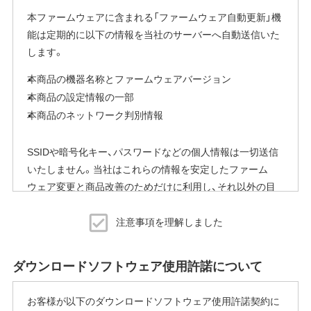
本ファームウェアに含まれる「ファームウェア自動更新」機
能は定期的に以下の情報を当社のサーバーへ自動送信いた
します。
本商品の機器名称とファームウェアバージョン
本商品の設定情報の一部
本商品のネットワーク判別情報
SSIDや暗号化キー、パスワードなどの個人情報は一切送信
いたしません。当社はこれらの情報を安定したファーム
ウェア変更と商品改善のためだけに利用し、それ以外の目
的では利用いたしません。
注意事項を理解しました
※本機能を停止する方法
ご使用にならないお客様は、ファームウェアアップデート
ダウンロードソフトウェア使用許諾について
完了後すぐにエアステーション設定ツールから商品本体の
設定画面を表示していただき、[管理]-[ファームウェア更新]
お客様が以下のダウンロードソフトウェア使用許諾契約に
内の「ファームウェア自動更新機能」で"自動更新をしな