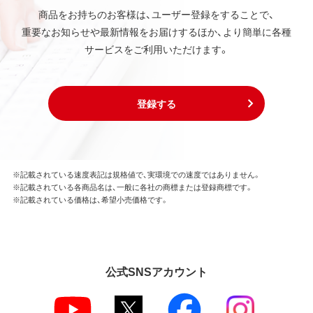
商品をお持ちのお客様は、ユーザー登録をすることで、
第3条 使用制限
重要なお知らせや最新情報をお届けするほか、より簡単に各種
本ソフトウェアの用途は、購入商品またはその添付ソ
サービスをご利用いただけます。
フトウェアとともに使用することのみとします。
お客様は、本ソフトウェアのソースコードを調べた
り、逆アセンブル、逆コンパイル、リバースエンジニア
リング、その他の修正を本ソフトウェアに加えること
登録する
はできません。
本ソフトウェアの一部または全部を利用した新しい
ソフトウェアの開発もこの規定により禁止されま
す。
※記載されている速度表記は規格値で、実環境での速度ではありません。
※記載されている各商品名は、一般に各社の商標または登録商標です。
第4条 保証
※記載されている価格は、希望小売価格です。
弊社は本ソフトウェアに対していかなる保証も行い
ません。
第5条 損害賠償
公式SNSアカウント
弊社は、データの消失、業務の中断、逸失利益、精神的
損害等を含め、本ソフトウェアの使用または使用不能
に起因する直接的、間接的、特別、偶発的、結果的、そ