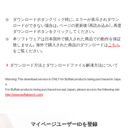
約に同意する場合にかぎり、ダウンロードソフトウェア（弊
社ダウンロードサービスに提供される、全てのソフトウェ
ア（ユーティリティ・ファームウェア・ドライバなど）を含み
ダウンロードボタンクリック時に、エラーが表示されダウン
ロードができない場合は、ページの更新後（再読み込み）、再度
以下、本ソフトウェアといいます）の使用を許諾いたしま
ダウンロードボタンをクリックしてください。
す。
本ソフトウェアは日本国外で購入された商品での動作を保証
第1条 使用許諾
致しません。海外で購入された商品のダウンロードは
こちら
をご覧ください。
弊社は、本契約に規定する条件で、本ソフトウェアの
使用をお客様に非専属的に許諾します。
ダウンロード方法とダウンロードファイル解凍方法について
第2条 知的所有権
Warning:This download service is ONLY for Buffalo products being purchased in Japa
本ソフトウェアは、著作権法その他の無体財産権に関
n.
する法律ならびに条約によって保護されています。
For Buffalo products being purchased except Japan, please access the following site:
本ソフトウェアは、本契約に規定される条件のもとで
http://www.buffalotech.com/
使用許諾するものであり、販売されるものではなく、
弊社および本ソフトウェアの使用許諾権者は、使用許
諾後も引き続きその知的所有権を保持します。
本ソフトウェアに対する知的所有権に関する表示を
削除してはならないものとします。
マイページユーザーIDを登録