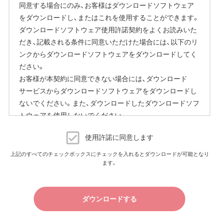
同意する場合にのみ、お客様はダウンロードソフトウェア
い"に変更することで停止いただけます。
をダウンロードし、またはこれを使用することができます。
設定画面の表示方法の詳細は、本商品に同梱の取扱説明書
ダウンロードソフトウェア使用許諾契約をよくお読みいた
または、当社ホームページに掲載の「エアステーション設定
だき、記載される条件に同意いただけた場合には、以下のリ
ガイド」をご覧ください。
ンクからダウンロードソフトウェアをダウンロードしてく
本機能にはその他に下記の注意事項がございます。
ださい。
お客様が本契約に同意できない場合には、ダウンロード
ファームウェア自動更新中はインターネットに接続できな
サービスからダウンロードソフトウェアをダウンロードし
くなります。
ないでください。また、ダウンロードしたダウンロードソフ
従量制課金契約の場合は、ファームウェアダウンロードに
トウェアを使用しないでください。
よる通信費用や、パケット通信量の超過による速度制限が
発生することがあります。発生した通信費用はお客様負担
ダウンロードソフトウェア使用許諾契約
となります。
使用許諾に同意します
（株）バッファロー（以下、弊社といいます）は、お客様がダウ
上記のすべてのチェックボックスにチェックを入れるとダウンロードが可能となり
以上
ます。
ンロードソフトウェア使用許諾契約（以下、本契約といいま
す）に同意し、ご購入いただいた商品（以下、購入商品といい
ます）について弊社が保証契約に基づく修理を実施する際
ダウンロードする
の条件である保証契約約款、およびそれに含まれるソフト
ウェア（以下、添付ソフトウェアといいます）の使用許諾契