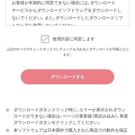
お客様が本契約に同意できない場合には、ダウンロード
ファームウェア自動更新中はインターネットに接続できな
サービスからダウンロードソフトウェアをダウンロードし
くなります。
ないでください。また、ダウンロードしたダウンロードソフ
従量制課金契約の場合は、ファームウェアダウンロードに
トウェアを使用しないでください。
よる通信費用や、パケット通信量の超過による速度制限が
発生することがあります。発生した通信費用はお客様負担
ダウンロードソフトウェア使用許諾契約
となります。
使用許諾に同意します
（株）バッファロー（以下、弊社といいます）は、お客様がダウ
上記のすべてのチェックボックスにチェックを入れるとダウンロードが可能となり
以上
ます。
ンロードソフトウェア使用許諾契約（以下、本契約といいま
す）に同意し、ご購入いただいた商品（以下、購入商品といい
ます）について弊社が保証契約に基づく修理を実施する際
ダウンロードする
の条件である保証契約約款、およびそれに含まれるソフト
ウェア（以下、添付ソフトウェアといいます）の使用許諾契
約に同意する場合にかぎり、ダウンロードソフトウェア（弊
社ダウンロードサービスに提供される、全てのソフトウェ
ア（ユーティリティ・ファームウェア・ドライバなど）を含み
ダウンロードボタンクリック時に、エラーが表示されダウン
ロードができない場合は、ページの更新後（再読み込み）、再度
以下、本ソフトウェアといいます）の使用を許諾いたしま
ダウンロードボタンをクリックしてください。
す。
本ソフトウェアは日本国外で購入された商品での動作を保証