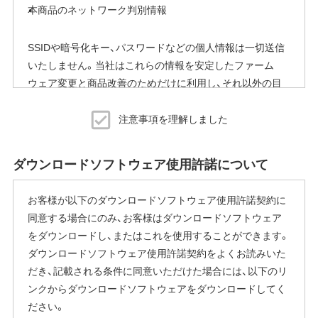
本商品のネットワーク判別情報
SSIDや暗号化キー、パスワードなどの個人情報は一切送信
いたしません。当社はこれらの情報を安定したファーム
ウェア変更と商品改善のためだけに利用し、それ以外の目
的では利用いたしません。
注意事項を理解しました
※本機能を停止する方法
ご使用にならないお客様は、ファームウェアアップデート
ダウンロードソフトウェア使用許諾について
完了後すぐにエアステーション設定ツールから商品本体の
設定画面を表示していただき、[管理]-[ファームウェア更新]
お客様が以下のダウンロードソフトウェア使用許諾契約に
内の「ファームウェア自動更新機能」で"自動更新をしな
同意する場合にのみ、お客様はダウンロードソフトウェア
い"に変更することで停止いただけます。
をダウンロードし、またはこれを使用することができます。
設定画面の表示方法の詳細は、本商品に同梱の取扱説明書
ダウンロードソフトウェア使用許諾契約をよくお読みいた
または、当社ホームページに掲載の「エアステーション設定
だき、記載される条件に同意いただけた場合には、以下のリ
ガイド」をご覧ください。
ンクからダウンロードソフトウェアをダウンロードしてく
本機能にはその他に下記の注意事項がございます。
ださい。