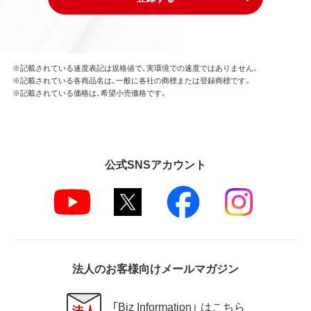
はできません。
本ソフトウェアの一部または全部を利用した新しい
ソフトウェアの開発もこの規定により禁止されま
す。
※記載されている速度表記は規格値で、実環境での速度ではありません。
※記載されている各商品名は、一般に各社の商標または登録商標です。
第4条 保証
※記載されている価格は、希望小売価格です。
弊社は本ソフトウェアに対していかなる保証も行い
ません。
第5条 損害賠償
公式SNSアカウント
弊社は、データの消失、業務の中断、逸失利益、精神的
損害等を含め、本ソフトウェアの使用または使用不能
に起因する直接的、間接的、特別、偶発的、結果的、そ
の他いかなる損害にも、一切の責任を負いません。
いかなる場合においても、弊社の責任の上限は、お客
様が購入商品の対価として支払った金額とします。
法人のお客様向けメールマガジン
第6条 輸出規制
本契約の締結により、お客様は下記事項に同意するも
「Biz Information」 はこちら