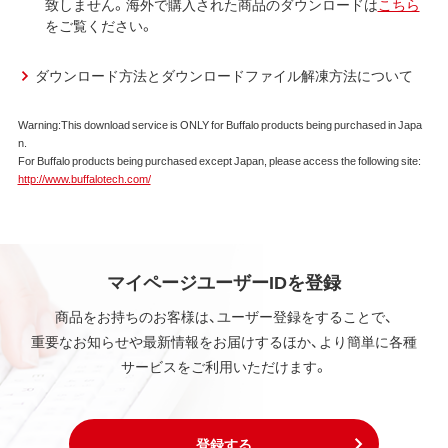
第1条 使用許諾
致しません。海外で購入された商品のダウンロードは
こちら
をご覧ください。
弊社は、本契約に規定する条件で、本ソフトウェアの
使用をお客様に非専属的に許諾します。
ダウンロード方法とダウンロードファイル解凍方法について
第2条 知的所有権
Warning:This download service is ONLY for Buffalo products being purchased in Japa
本ソフトウェアは、著作権法その他の無体財産権に関
n.
する法律ならびに条約によって保護されています。
For Buffalo products being purchased except Japan, please access the following site:
本ソフトウェアは、本契約に規定される条件のもとで
http://www.buffalotech.com/
使用許諾するものであり、販売されるものではなく、
弊社および本ソフトウェアの使用許諾権者は、使用許
諾後も引き続きその知的所有権を保持します。
本ソフトウェアに対する知的所有権に関する表示を
削除してはならないものとします。
マイページユーザーIDを登録
商品をお持ちのお客様は、ユーザー登録をすることで、
第3条 使用制限
重要なお知らせや最新情報をお届けするほか、より簡単に各種
本ソフトウェアの用途は、購入商品またはその添付ソ
サービスをご利用いただけます。
フトウェアとともに使用することのみとします。
お客様は、本ソフトウェアのソースコードを調べた
り、逆アセンブル、逆コンパイル、リバースエンジニア
リング、その他の修正を本ソフトウェアに加えること
登録する