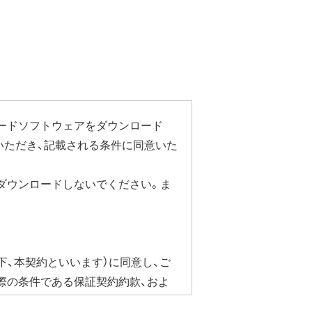
ルから商品本体の設定画面を表示し
い"に変更することで停止いただけま
ステーション設定ガイド」をご覧く
ードソフトウェアをダウンロード
いただき、記載される条件に同意いた
による速度制限が発生することがあ
ダウンロードしないでください。ま
以上
下、本契約といいます）に同意し、ご
際の条件である保証契約約款、およ
合にかぎり、ダウンロードソフト