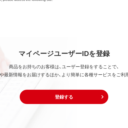
ていかなる保証も行いません。
中断、逸失利益、精神的損害等を含め、本ソフトウェアの使用ま
マイページユーザーIDを登録
の他いかなる損害にも、一切の責任を負いません。
社の責任の上限は、お客様が購入商品の対価として支払った金額
商品をお持ちのお客様は、ユーザー登録をすることで、
や最新情報をお届けするほか、より簡単に各種サービスをご利
は下記事項に同意するものとします。
び外国貿易法および米国輸出管理関連法規等に基づく輸出規制
登録する
出または再輸出する場合は、上記の輸出管理関連法規を遵守し、
び外国貿易法および米国輸出管理関連法規等により本ソフトウ