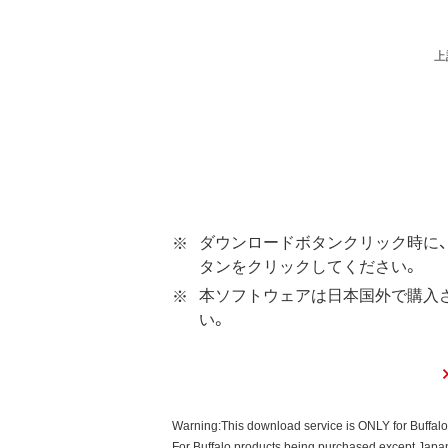
ウェア（弊社ダウンロードサービス
ソフトウェアといいます）の使用を
上
第1条 使用許諾
弊社は、本契約に規定する条
第2条 知的所有権
本ソフトウェアは、著作権法
本ソフトウェアは、本契約に
ダウンロードボタンクリック時に、
ウェアの使用許諾権者は、使
タンをクリックしてください。
本ソフトウェアに対する知的
本ソフトウェアは日本国外で購入
い。
第3条 使用制限
本ソフトウェアの用途は、購
お客様は、本ソフトウェアのソ
本ソフトウェアに加えること
Warning:This download service is ONLY for Buffal
本ソフトウェアの一部または
For Buffalo products being purchased except Japan,