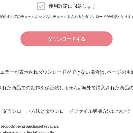
に提供される、全てのソフトウェア（ユーティリティ・ファームウ
使用許諾に同意します
許諾いたします。
記のすべてのチェックボックスにチェックを入れるとダウンロードが可能となりま
件で、本ソフトウェアの使用をお客様に非専属的に許諾します。
ダウンロードする
その他の無体財産権に関する法律ならびに条約によって保護され
規定される条件のもとで使用許諾するものであり、販売されるも
エラーが表示されダウンロードができない場合は、ページの更新
用許諾後も引き続きその知的所有権を保持します。
所有権に関する表示を削除してはならないものとします。
された商品での動作を保証致しません。海外で購入された商品
入商品またはその添付ソフトウェアとともに使用することのみと
ダウンロード方法とダウンロードファイル解凍方法について
ースコードを調べたり、逆アセンブル、逆コンパイル、リバース
はできません。
o products being purchased in Japan.
全部を利用した新しいソフトウェアの開発もこの規定により禁
 please access the following site: