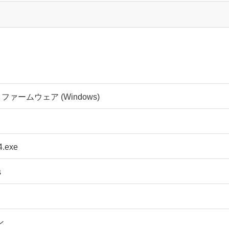
B ファームウェア (Windows)
4.exe
s
ン