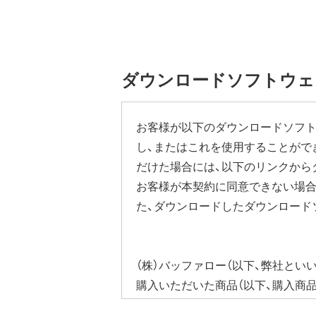
ご使用にならないお客様は、ファー
ていただき、[管理]-[ファームウ
す。
設定画面の表示方法の詳細は、本商
ダウンロードソフトウェ
ださい。
本機能にはその他に下記の注意事項
お客様が以下のダウンロードソフト
し、またはこれを使用することがで
ファームウェア自動更新中はインタ
だけた場合には、以下のリンクから
従量制課金契約の場合は、ファーム
ります。発生した通信費用はお客様
お客様が本契約に同意できない場合
た、ダウンロードしたダウンロード
（株）バッファロー（以下、弊社とい
購入いただいた商品（以下、購入商
びそれに含まれるソフトウェア（以