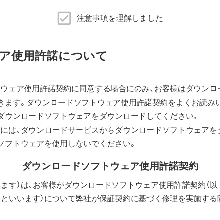
ムウェアアップデート完了後すぐにエアステーション設定ツー
注意事項を理解しました
ェア更新]内の「ファームウェア自動更新機能」で"自動更新をしな
品に同梱の取扱説明書または、当社ホームページに掲載の「エア
ア使用許諾について
がございます。
ウェア使用許諾契約に同意する場合にのみ、お客様はダウンロ
きます。ダウンロードソフトウェア使用許諾契約をよくお読み
ーネットに接続できなくなります。
ダウンロードソフトウェアをダウンロードしてください。
ウェアダウンロードによる通信費用や、パケット通信量の超過
負担となります。
には、ダウンロードサービスからダウンロードソフトウェアを
ソフトウェアを使用しないでください。
ダウンロードソフトウェア使用許諾契約
います）は、お客様がダウンロードソフトウェア使用許諾契約（以
品といいます）について弊社が保証契約に基づく修理を実施する
下、添付ソフトウェアといいます）の使用許諾契約に同意する場