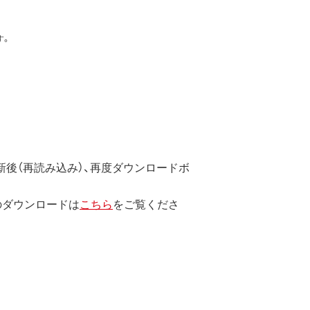
ェア・ドライバなど）を含み以下、本
す。
ています。
のではなく、弊社および本ソフト
後（再読み込み）、再度ダウンロードボ
のダウンロードは
こちら
をご覧くださ
します。
エンジニアリング、その他の修正を
止されます。