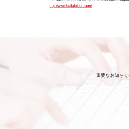
http://www.buffalotech.com/
第4条 保証
弊社は本ソフトウェアに対し
第5条 損害賠償
弊社は、データの消失、業務の
的、特別、偶発的、結果的、そ
いかなる場合においても、弊
第6条 輸出規制
重要なお知らせ
本契約の締結により、お客様
本ソフトウェアが外国為替及
識の上、本ソフトウェアを輸
要な手続きを行うこと。
お客様が現時点で外国為替及
受けていない者であること。