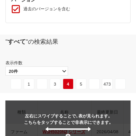
過去のバージョンを含む
"
すべて
"
の検索結果
表示件数
1
3
4
5
473
種類
名称
最終更新日
ジ
左右にスワイプすることで、表が見られます。
こちらをタップすることで非表示にできます。
ファーム
WSH5020N2 シリーズ
2026/04/08
4.3