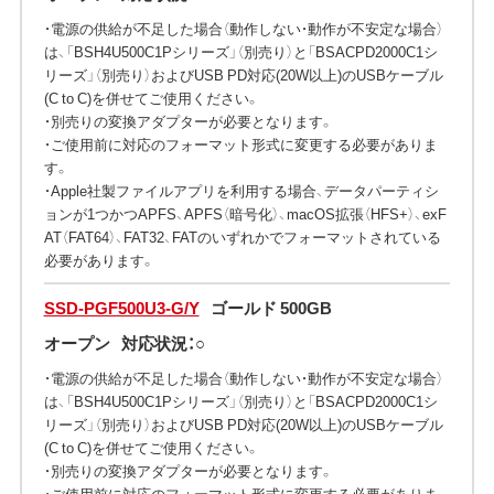
・電源の供給が不足した場合（動作しない・動作が不安定な場合）
は、「BSH4U500C1Pシリーズ」（別売り）と「BSACPD2000C1シ
リーズ」（別売り）およびUSB PD対応(20W以上)のUSBケーブル
(C to C)を併せてご使用ください。
・別売りの変換アダプターが必要となります。
・ご使用前に対応のフォーマット形式に変更する必要がありま
す。
・Apple社製ファイルアプリを利用する場合、データパーティシ
ョンが1つかつAPFS、APFS（暗号化）、macOS拡張（HFS+）、exF
AT（FAT64）、FAT32、FATのいずれかでフォーマットされている
必要があります。
SSD-PGF500U3-G/Y
ゴールド 500GB
オープン
対応状況：○
・電源の供給が不足した場合（動作しない・動作が不安定な場合）
は、「BSH4U500C1Pシリーズ」（別売り）と「BSACPD2000C1シ
リーズ」（別売り）およびUSB PD対応(20W以上)のUSBケーブル
(C to C)を併せてご使用ください。
・別売りの変換アダプターが必要となります。
・ご使用前に対応のフォーマット形式に変更する必要がありま