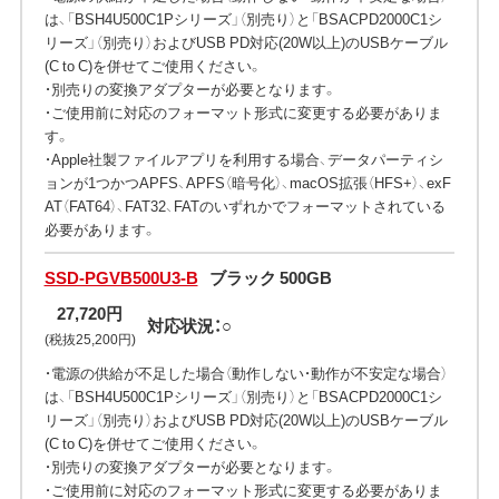
は、「BSH4U500C1Pシリーズ」（別売り）と「BSACPD2000C1シ
リーズ」（別売り）およびUSB PD対応(20W以上)のUSBケーブル
(C to C)を併せてご使用ください。
・別売りの変換アダプターが必要となります。
・ご使用前に対応のフォーマット形式に変更する必要がありま
す。
・Apple社製ファイルアプリを利用する場合、データパーティシ
ョンが1つかつAPFS、APFS（暗号化）、macOS拡張（HFS+）、exF
AT（FAT64）、FAT32、FATのいずれかでフォーマットされている
必要があります。
SSD-PGVB500U3-B
ブラック 500GB
27,720円
対応状況：○
(税抜25,200円)
・電源の供給が不足した場合（動作しない・動作が不安定な場合）
は、「BSH4U500C1Pシリーズ」（別売り）と「BSACPD2000C1シ
リーズ」（別売り）およびUSB PD対応(20W以上)のUSBケーブル
(C to C)を併せてご使用ください。
・別売りの変換アダプターが必要となります。
・ご使用前に対応のフォーマット形式に変更する必要がありま