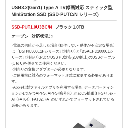
USB3.2(Gen1) Type-A TV録画対応 スティック型
MiniStation SSD (SSD-PUTC/N シリーズ)
SSD-PUT1.0U3BC/N
ブラック 1.0TB
オープン
対応状況：○
・電源の供給が不足した場合（動作しない・動作が不安定な場合）
は、「BSH4U500C1Pシリーズ」（別売り）と「BSACPD2000C1シ
リーズ」（別売り）およびUSB PD対応(20W以上)のUSBケーブル
(C to C)を併せてご使用ください。
・別売りの変換アダプターが必要となります。
・ご使用前に対応のフォーマット形式に変更する必要がありま
す。
・Apple社製ファイルアプリを利用する場合、データパーティシ
ョンが1つかつAPFS、APFS（暗号化）、macOS拡張（HFS+）、exF
AT（FAT64）、FAT32、FATのいずれかでフォーマットされている
必要があります。