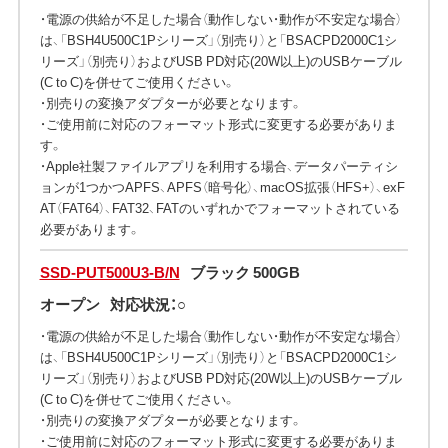
・電源の供給が不足した場合（動作しない・動作が不安定な場合）
は、「BSH4U500C1Pシリーズ」（別売り）と「BSACPD2000C1シ
リーズ」（別売り）およびUSB PD対応(20W以上)のUSBケーブル
(C to C)を併せてご使用ください。
・別売りの変換アダプターが必要となります。
・ご使用前に対応のフォーマット形式に変更する必要がありま
す。
・Apple社製ファイルアプリを利用する場合、データパーティシ
ョンが1つかつAPFS、APFS（暗号化）、macOS拡張（HFS+）、exF
AT（FAT64）、FAT32、FATのいずれかでフォーマットされている
必要があります。
SSD-PUT500U3-B/N
ブラック 500GB
オープン
対応状況：○
・電源の供給が不足した場合（動作しない・動作が不安定な場合）
は、「BSH4U500C1Pシリーズ」（別売り）と「BSACPD2000C1シ
リーズ」（別売り）およびUSB PD対応(20W以上)のUSBケーブル
(C to C)を併せてご使用ください。
・別売りの変換アダプターが必要となります。
・ご使用前に対応のフォーマット形式に変更する必要がありま