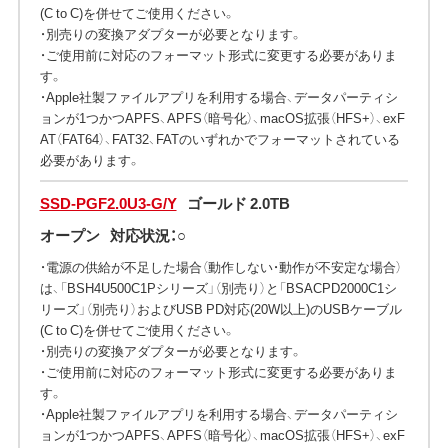
(C to C)を併せてご使用ください。
・別売りの変換アダプターが必要となります。
・ご使用前に対応のフォーマット形式に変更する必要がありま
す。
・Apple社製ファイルアプリを利用する場合、データパーティシ
ョンが1つかつAPFS、APFS（暗号化）、macOS拡張（HFS+）、exF
AT（FAT64）、FAT32、FATのいずれかでフォーマットされている
必要があります。
SSD-PGF2.0U3-G/Y
ゴールド 2.0TB
オープン
対応状況：○
・電源の供給が不足した場合（動作しない・動作が不安定な場合）
は、「BSH4U500C1Pシリーズ」（別売り）と「BSACPD2000C1シ
リーズ」（別売り）およびUSB PD対応(20W以上)のUSBケーブル
(C to C)を併せてご使用ください。
・別売りの変換アダプターが必要となります。
・ご使用前に対応のフォーマット形式に変更する必要がありま
す。
・Apple社製ファイルアプリを利用する場合、データパーティシ
ョンが1つかつAPFS、APFS（暗号化）、macOS拡張（HFS+）、exF