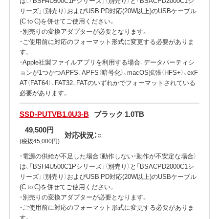
は、「BSH4U500C1Pシリーズ」（別売り）と「BSACPD2000C1シ
リーズ」（別売り）およびUSB PD対応(20W以上)のUSBケーブル
(C to C)を併せてご使用ください。
・別売りの変換アダプターが必要となります。
・ご使用前に対応のフォーマット形式に変更する必要がありま
す。
・Apple社製ファイルアプリを利用する場合、データパーティシ
ョンが1つかつAPFS、APFS（暗号化）、macOS拡張（HFS+）、exF
AT（FAT64）、FAT32、FATのいずれかでフォーマットされている
必要があります。
SSD-PUTVB1.0U3-B
ブラック 1.0TB
49,500円
対応状況：○
(税抜45,000円)
・電源の供給が不足した場合（動作しない・動作が不安定な場合）
は、「BSH4U500C1Pシリーズ」（別売り）と「BSACPD2000C1シ
リーズ」（別売り）およびUSB PD対応(20W以上)のUSBケーブル
(C to C)を併せてご使用ください。
・別売りの変換アダプターが必要となります。
・ご使用前に対応のフォーマット形式に変更する必要がありま
す。