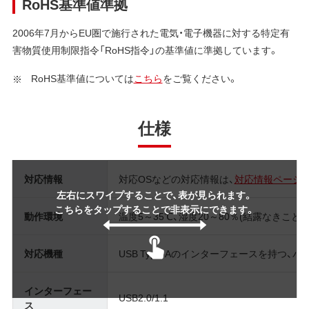
RoHS基準値準拠
2006年7月からEU圏で施行された電気・電子機器に対する特定有
害物質使用制限指令「RoHS指令」の基準値に準拠しています。
RoHS基準値については
こちら
をご覧ください。
仕様
対応情報
対応OSなどの対応情報は、
対応情報ページ
左右にスワイプすることで、表が見られます。
こちらをタップすることで非表示にできます。
動作環境
温度5～35℃、湿度20～80％(結露なきこと)
対応機種
USB Type-Aのインターフェースを持つ、パ
インターフェー
USB2.0/1.1
ス