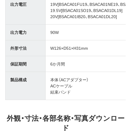
出力電圧
19V[BSACA01FU19、BSACA01NE19、BSAC
19.5V[BSACA01SO19、BSACA01DL19]
20V[BSACA01IB20、BSACA01DL20]
出力電力
90W
外形寸法
W126×D51×H31mm
保証期間
6か月間
製品構成
本体（ACアダプター）
ACケーブル
結束バンド
外観・寸法・各部名称・写真ダウンロー
ド