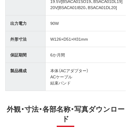
19.5V[BSACA01SO19、BSACA01DL19]
20V[BSACA01IB20、BSACA01DL20]
出力電力
90W
外形寸法
W126×D51×H31mm
保証期間
6か月間
製品構成
本体（ACアダプター）
ACケーブル
結束バンド
外観・寸法・各部名称・写真ダウンロー
ド