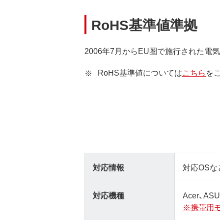
RoHS基準値準拠
2006年7月からEU圏で施行された
RoHS基準値については
こちら
を
対応情報
対応OSな
対応機種
Acer、A
※携帯用