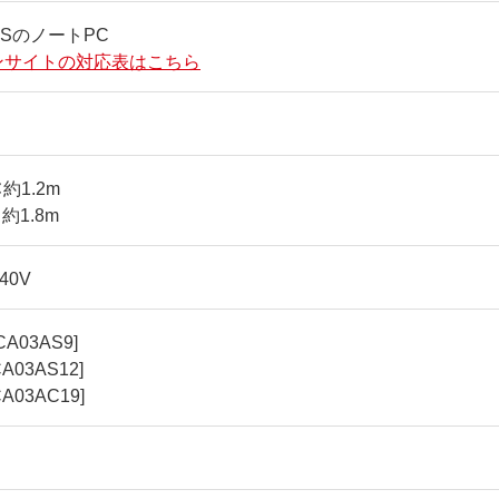
SUSのノートPC
ンサイトの対応表はこちら
約1.2m
約1.8m
40V
CA03AS9]
A03AS12]
A03AC19]