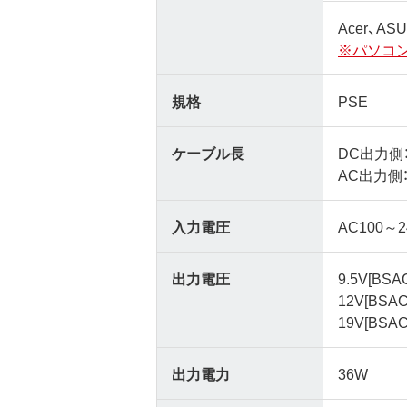
Acer、A
※パソコ
規格
PSE
ケーブル長
DC出力側：
AC出力側：
入力電圧
AC100～2
出力電圧
9.5V[BSA
12V[BSAC
19V[BSAC
出力電力
36W