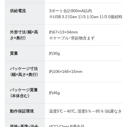
供給電流
3ポート合計800mA以内
※USB 3.2（Gen 1）/3.1（Gen 1）/
外形寸法（幅×高
約67×13×34mm
さ×奥行）
※ケーブル・突起物含まず
質量
約30g
パッケージ寸法
約106×166×15mm
（幅×高さ×奥行）
パッケージ質量
約46g
（本体含む）
動作保証環境
温度5℃～40℃、湿度5％～85％（結露なきこ
規格・基準・法令
VCCI Class B適合品