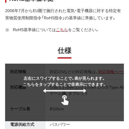
2006年7月からEU圏で施行された電気・電子機器に対する特定有
害物質使用制限指令「RoHS指令」の基準値に準拠しています。
RoHS基準値については
こちら
をご覧ください。
仕様
対応情報
対応OSなどの対応情報は、
対応情報ページ
左右にスワイプすることで、表が見られます。
こちらをタップすることで非表示にできます。
対応機器
USB 3.2（Gen 1）/3.1（Gen 1）/3.0 Ty
ゲーム機、タブレット
ケーブル長
約10cm
電源供給方式
バスパワー