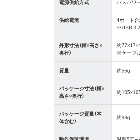
電源供給方式
バスパワ
供給電流
4ポート合
※USB 3
外形寸法（幅×高さ×
約77×17×
奥行）
※ケーブ
質量
約56g
パッケージ寸法（幅×
約105×16
高さ×奥行）
パッケージ質量（本
約98g
体含む）
動作保証環境
温度5℃～