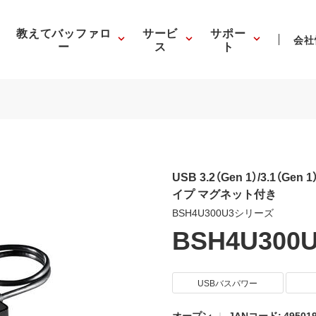
教えてバッファロ
サービ
サポー
会社
ー
ス
ト
USB 3.2（Gen 1）/3.1（G
イプ マグネット付き
BSH4U300U3シリーズ
BSH4U300
USBバスパワー
オープン
JANコード: 495019