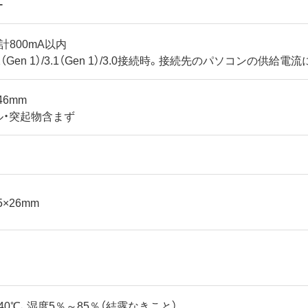
ー
計800mA以内
.2（Gen 1）/3.1（Gen 1）/3.0接続時。接続先のパソコンの供給
46mm
ル・突起物含まず
5×26mm
40℃、湿度5％～85％（結露なきこと）