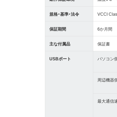
規格・基準・法令
VCCI Cl
保証期間
6か月間
主な付属品
保証書
USBポート
パソコン
周辺機器
最大通信