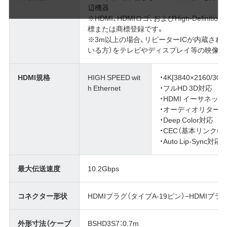
辺機器
※HDMI、HDMIロゴ、およびHigh-Definition Mul
標または商標登録です。
※3m以上の場合、リピーターICが内蔵されている
いる方）をテレビやディスプレイ等の映像機
HDMI規格
HIGH SPEED wit
・4K[3840×2160/30
h Ethernet
・フルHD 3D対応
・HDMI イーサネッ
・オーディオリターン
・Deep Color対応
・CEC（基本リンク機
・Auto Lip-Sync対応
最大伝送速度
10.2Gbps
コネクター形状
HDMIプラグ（タイプA-19ピン）−HDMIプラグ
外形寸法（ケーブ
BSHD3S7：0.7m