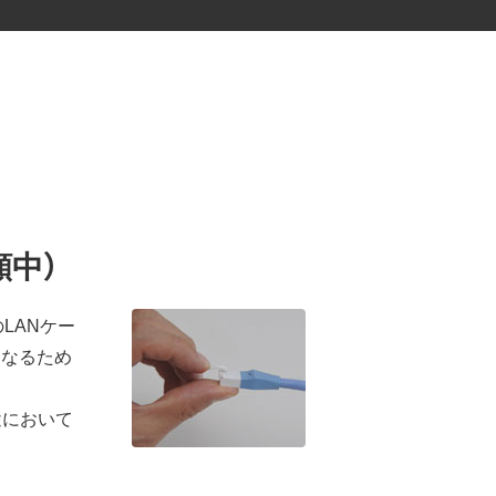
願中）
LANケー
くなるため
途において