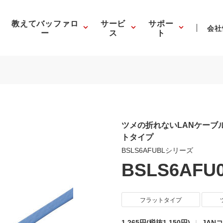
教えてバッファロ
サービ
サポー
会社
ー
ス
ト
ツメの折れないLANケーブ
トタイプ
BSLS6AFUBLシリーズ
BSLS6AFU
フラットタイプ
1,265円
(税抜1,150円)
JANコ