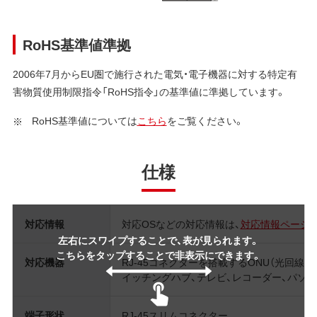
RoHS基準値準拠
2006年7月からEU圏で施行された電気・電子機器に対する特定有
害物質使用制限指令「RoHS指令」の基準値に準拠しています。
RoHS基準値については
こちら
をご覧ください。
仕様
対応情報
対応OSなどの対応情報は、
対応情報ページ
左右にスワイプすることで、表が見られます。
こちらをタップすることで非表示にできます。
対応機器
RJ-45コネクターを搭載するONU（光回線終
イッチングハブ、テレビ、レコーダー、パソ
端子形状
RJ-45スリムコネクター