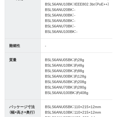
BSLS6ANU10BK：IEEE802.3bt（PoE++）
BSLS6ANU20BK：-
BSLS6ANU30BK：-
BSLS6ANU50BK：-
BSLS6ANU70BK：-
BSLS6ANU100BK：-
難燃性
-
質量
BSLS6ANU05BK：約28g
BSLS6ANU10BK：約48g
BSLS6ANU20BK：約88g
BSLS6ANU30BK：約128g
BSLS6ANU50BK：約208g
BSLS6ANU70BK：約280g
BSLS6ANU100BK：約408g
パッケージ寸法
BSLS6ANU05BK：110×215×12mm
（幅×高さ×奥行）
BSLS6ANU10BK：110×215×12mm