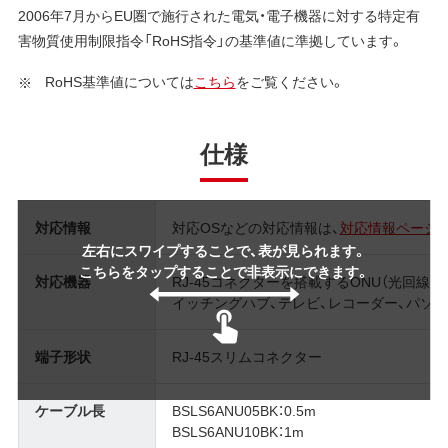
2006年7月からEU圏で施行された電気・電子機器に対する特定有
害物質使用制限指令「RoHS指令」の基準値に準拠しています。
RoHS基準値については
こちら
をご覧ください。
仕様
対応情報
対応OSなどの対応情報は、
対応情報ページ
左右にスワイプすることで、表が見られます。
こちらをタップすることで非表示にできます。
対応機器
RJ-45コネクターを搭載するONU（光回線終
イッチングハブ、テレビ、レコーダー、パソ
端子形状
RJ-45スリムコネクター
ケーブル長
BSLS6ANU05BK：0.5m
BSLS6ANU10BK：1m