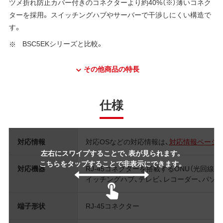
ツメ折れ防止カバー付きのコネクターより約40%（※）薄いコネク
ターを採用。 スイッチングハブやサーバーで干渉しにくい構造で
す。
BSC5EKシリーズと比較。
その他商品の特長
仕様
対応情報
対応OSなどの対応情報は、
対応情報ページ
左右にスワイプすることで、表が見られます。
こちらをタップすることで非表示にできます。
対応機器
RJ-45コネクターを搭載するONU（光回線終
イッチングハブ、テレビ、レコーダー、パソ
端子形状
RJ-45コネクター