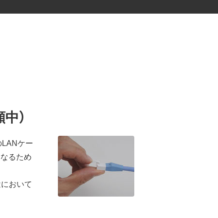
願中）
LANケー
くなるため
途において