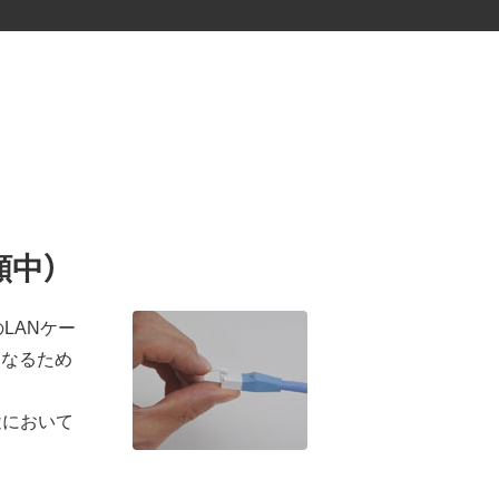
願中）
LANケー
くなるため
途において