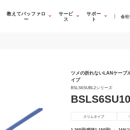
教えてバッファロ
サービ
サポー
会社
ー
ス
ト
ツメの折れないLANケーブ
イプ
BSLS6SUBL2シリーズ
BSLS6SU1
スリムタイプ
1,265円
(税抜1,150円)
JANコ