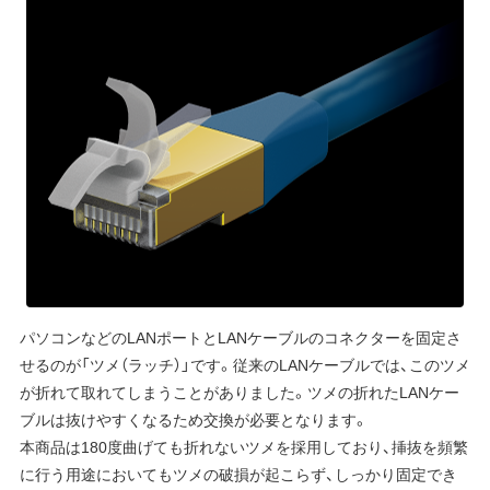
パソコンなどのLANポートとLANケーブルのコネクターを固定さ
せるのが「ツメ（ラッチ）」です。従来のLANケーブルでは、このツメ
が折れて取れてしまうことがありました。ツメの折れたLANケー
ブルは抜けやすくなるため交換が必要となります。
本商品は180度曲げても折れないツメを採用しており、挿抜を頻繁
に行う用途においてもツメの破損が起こらず、しっかり固定でき