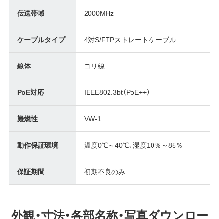
伝送帯域
2000MHz
ケーブルタイプ
4対S/FTPストレートケーブル
線体
ヨリ線
PoE対応
IEEE802.3bt（PoE++）
難燃性
VW-1
動作保証環境
温度0℃～40℃、湿度10％～85％
保証期間
初期不良のみ
外観・寸法・各部名称・写真ダウンロー