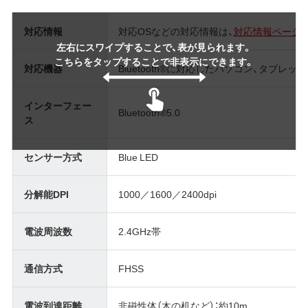
対応情報
対応OSなどの対応情報は、
対応情報ページ
左右にスワイプすることで、表が見られます。
こちらをタップすることで非表示にできます。
対応機器
Bluetooth®に対応したパソコン、タブレ
インターフェー
Bluetooth®5.0
ス
センサー方式
Blue LED
分解能DPI
1000／1600／2400dpi
電波周波数
2.4GHz帯
通信方式
FHSS
電波到達距離
非磁性体（木の机など）：約10m