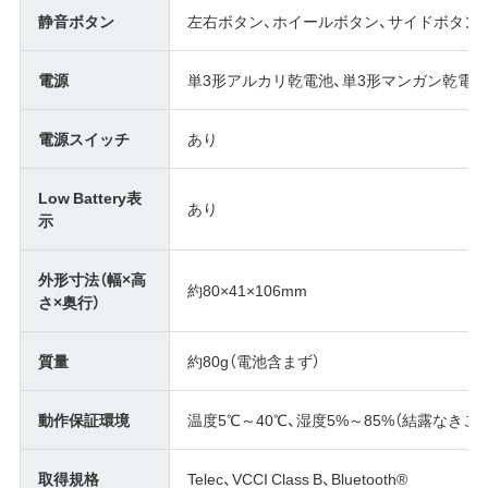
静音ボタン
左右ボタン、ホイールボタン、サイドボタン
電源
単3形アルカリ乾電池、単3形マンガン乾電池
電源スイッチ
あり
Low Battery表
あり
示
外形寸法（幅×高
約80×41×106mm
さ×奥行）
質量
約80g（電池含まず）
動作保証環境
温度5℃～40℃、湿度5%～85%（結露なきこと
取得規格
Telec、VCCI Class B、Bluetooth®