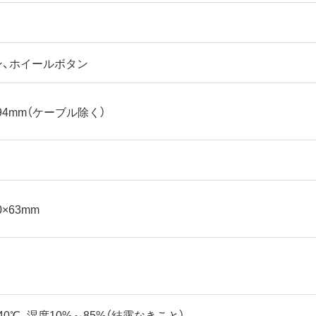
ン、ホイールボタン
×94mm（ケーブル除く）
0×63mm
40℃、湿度10%～85%（結露なきこと）