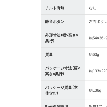
チルト有無
なし
静音ボタン
左右ボタ
外形寸法（幅×高さ×
約54×36
奥行）
質量
約63g
パッケージ寸法（幅×
約133×22
高さ×奥行）
パッケージ質量（本
約136g
体含む）
動作保証環境
温度5℃～