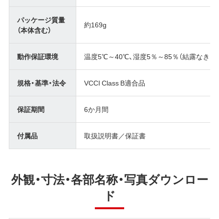
パッケージ質量
約169g
（本体含む）
動作保証環境
温度5℃～40℃、湿度5％～85％（結露なきこ
規格・基準・法令
VCCI Class B適合品
保証期間
6か月間
付属品
取扱説明書／保証書
外観・寸法・各部名称・写真ダウンロー
ド