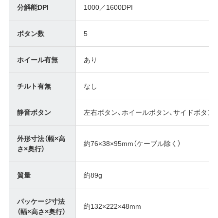
分解能DPI
1000／1600DPI
ボタン数
5
ホイール有無
あり
チルト有無
なし
静音ボタン
左右ボタン、ホイールボタン、サイドボタン
外形寸法（幅×高
約76×38×95mm（ケーブル除く）
さ×奥行）
質量
約89g
パッケージ寸法
約132×222×48mm
（幅×高さ×奥行）