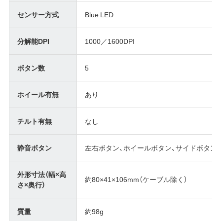
センサー方式
Blue LED
分解能DPI
1000／1600DPI
ボタン数
5
ホイール有無
あり
チルト有無
なし
静音ボタン
左右ボタン、ホイールボタン、サイドボタン
外形寸法（幅×高
約80×41×106mm（ケーブル除く）
さ×奥行）
質量
約98g