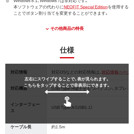
Windows 8.1、Windows 7は非対応です。
本ソフトウェアの代わりに
NEOFIT Special Edition
を使用する
ことでボタン割り当てを変更することができます。
その他商品の特長
仕様
対応情報
対応OSなどの対応情報は、
対応情報ページ
左右にスワイプすることで、表が見られます。
こちらをタップすることで非表示にできます。
対応機器
USB Type-A端子をもつパソコン、タブレッ
インターフェー
USB Type-A（USB1.1）
ス
ケーブル長
約1.5m