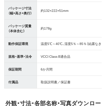
パッケージ寸法
約132×222×51mm
（幅×高さ×奥行）
パッケージ質量
約178g
（本体含む）
動作保証環境
温度5℃～40℃、湿度5％～85％（結露なきこ
規格・基準・法令
VCCI Class B適合品
保証期間
6か月間
付属品
取扱説明書／保証書
外観・寸法・各部名称・写真ダウンロー