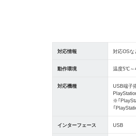
対応情報
対応OSな
動作環境
温度5℃～
対応機種
USB端子搭
PlayStati
※「Pla
「PlayS
インターフェース
USB