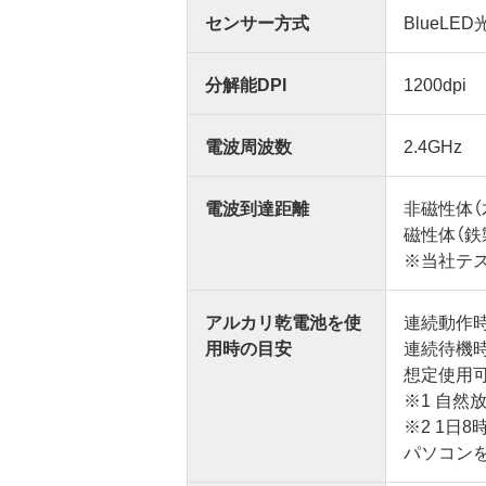
センサー方式
BlueLE
分解能DPI
1200dpi
電波周波数
2.4GHz
電波到達距離
非磁性体（
磁性体（鉄
※当社テ
アルカリ乾電池を使
連続動作時
用時の目安
連続待機時間
想定使用可
※1 自然
※2 1日
パソコン