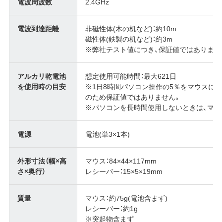
電波周波数
2.4GHz
電波到達距離
非磁性体(木の机など)：約10m
磁性体(鉄製の机など)：約3m
※弊社テスト値につき、保証値ではありませ
アルカリ乾電池
想定使用可能時間：最大621日
を使用時の目安
※1日8時間パソコン操作の5％をマウスに
のため保証値ではありません。
※パソコンを長時間使用しないときは、マウ
電源
電池(単3×1本)
外形寸法（幅×高
マウス：84×44×117mm
さ×奥行）
レシーバー：15×5×19mm
質量
マウス：約75g(電池含まず)
レシーバー：約1g
※突起物含まず