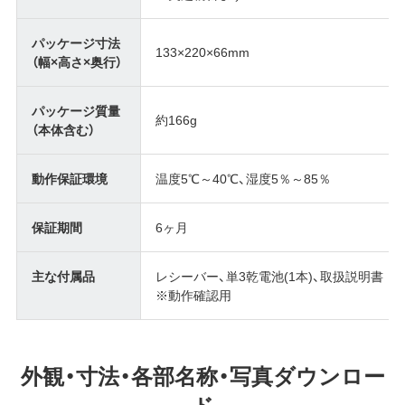
パッケージ寸法
133×220×66mm
（幅×高さ×奥行）
パッケージ質量
約166g
（本体含む）
動作保証環境
温度5℃～40℃、湿度5％～85％
保証期間
6ヶ月
主な付属品
レシーバー、単3乾電池(1本)、取扱説明書
※動作確認用
外観・寸法・各部名称・写真ダウンロー