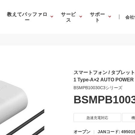
教えてバッファロ
サービ
サポー
会社
ー
ス
ト
スマートフォン / タブレット用
1 Type-A×2 AUTO POWE
BSMPB10030C3シリーズ
BSMPB100
急速充電対応
機
オープン
JANコード: 495019