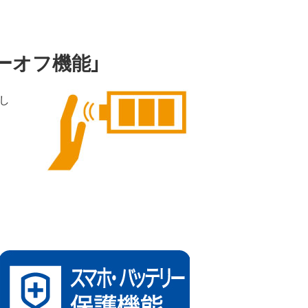
ーオフ機能」
し