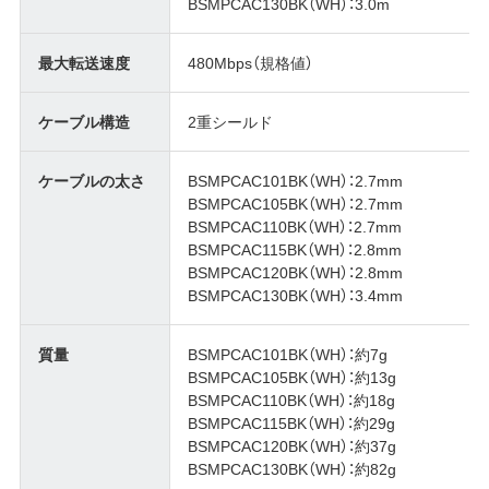
BSMPCAC130BK（WH）：3.0m
最大転送速度
480Mbps（規格値）
ケーブル構造
2重シールド
ケーブルの太さ
BSMPCAC101BK（WH）：2.7mm
BSMPCAC105BK（WH）：2.7mm
BSMPCAC110BK（WH）：2.7mm
BSMPCAC115BK（WH）：2.8mm
BSMPCAC120BK（WH）：2.8mm
BSMPCAC130BK（WH）：3.4mm
質量
BSMPCAC101BK（WH）：約7g
BSMPCAC105BK（WH）：約13g
BSMPCAC110BK（WH）：約18g
BSMPCAC115BK（WH）：約29g
BSMPCAC120BK（WH）：約37g
BSMPCAC130BK（WH）：約82g